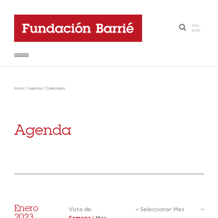
GAL
-
·
ENG
Inicio
/
Agenda
/
Calendario
Agenda
Enero
Vista de:
Seleccionar Mes
2023