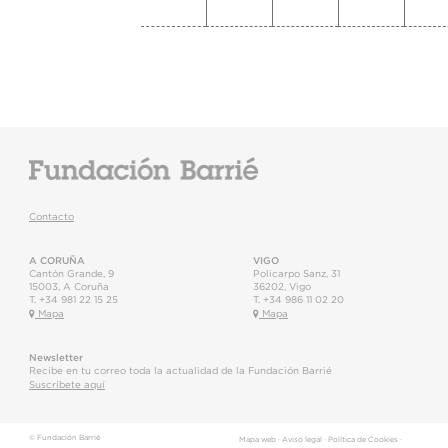
Contacto
A CORUÑA
VIGO
Cantón Grande, 9
Policarpo Sanz, 31
15003
,
A Coruña
36202
,
Vigo
T.
+34 981 22 15 25
T.
+34 986 11 02 20
Mapa
Mapa
Newsletter
Recibe en tu correo toda la actualidad de la Fundación Barrié
Suscríbete aquí
© Fundación Barrié
Mapa web
·
Aviso legal
·
Política de Cookies
·