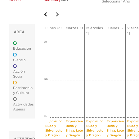
Semana
|
Mes
Seleccionar Año
Lunes 09
Martes 10
Miércoles
Jueves 12
Vierne
ÁREA
11
13
9h
Educación
Ciencia
Acción
Social
10h
Patrimonio
y Cultura
Actividades
Ajenas
11h
Exposición
Exposición
Exposición
Exposición
Exposi
Buda y
Buda y
Buda y
Buda y
Buda y
Shiva, Loto
Shiva, Loto
Shiva, Loto
Shiva, Loto
Shiva, 
y Dragón
y Dragón
y Dragón
y Dragón
y Drag