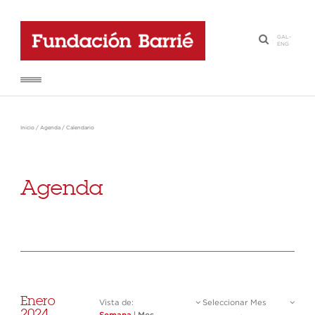
GAL
-
·
ENG
Inicio
/
Agenda
/
Calendario
Agenda
Enero
Vista de:
Seleccionar Mes
2024