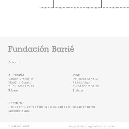
Contacto
A CORUÑA
VIGO
Cantón Grande, 9
Policarpo Sanz, 31
15003
,
A Coruña
36202
,
Vigo
T.
+34 981 22 15 25
T.
+34 986 11 02 20
Mapa
Mapa
Newsletter
Recibe en tu correo toda la actualidad de la Fundación Barrié
Suscríbete aquí
© Fundación Barrié
Mapa web
·
Aviso legal
·
Política de Cookies
·