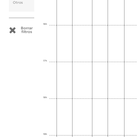
Otros
16h
Borrar
filtros
17h
18h
19h