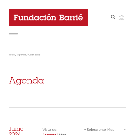
GAL
-
·
ENG
Inicio
/
Agenda
/
Calendario
Agenda
Junio
Vista de:
Seleccionar Mes
2024