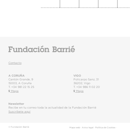
Contacto
A CORUÑA
VIGO
Cantón Grande, 9
Policarpo Sanz, 31
15003
,
A Coruña
36202
,
Vigo
T.
+34 981 22 15 25
T.
+34 986 11 02 20
Mapa
Mapa
Newsletter
Recibe en tu correo toda la actualidad de la Fundación Barrié
Suscríbete aquí
© Fundación Barrié
Mapa web
·
Aviso legal
·
Política de Cookies
·