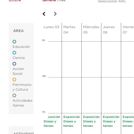
Semana
|
Mes
Seleccionar Año
Lunes 03
Martes
Miércoles
Jueves
Vierne
ÁREA
04
05
06
07
9h
Educación
Ciencia
Acción
Social
10h
Patrimonio
y Cultura
Actividades
Ajenas
11h
Exposición
Exposición
Exposición
Exposición
Exposi
Dioses y
Dioses y
Dioses y
Dioses y
Dioses 
héroes
héroes
héroes
héroes
héroes