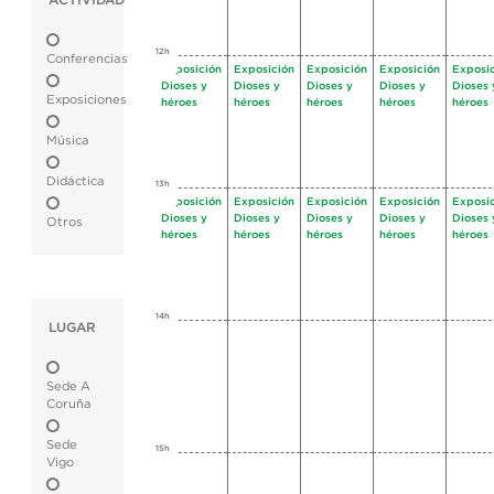
ACTIVIDAD
12h
Conferencias
Exposición
Exposición
Exposición
Exposición
Exposi
Dioses y
Dioses y
Dioses y
Dioses y
Dioses 
Exposiciones
héroes
héroes
héroes
héroes
héroes
Música
Didáctica
13h
Exposición
Exposición
Exposición
Exposición
Exposi
Dioses y
Dioses y
Dioses y
Dioses y
Dioses 
Otros
héroes
héroes
héroes
héroes
héroes
14h
LUGAR
Sede A
Coruña
Sede
15h
Vigo