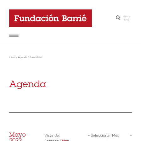
GAL
-
·
ENG
Inicio
/
Agenda
/
Calendario
Agenda
Mayo
Vista de:
Seleccionar Mes
2022