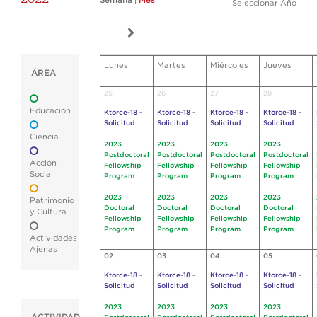
Semana
|
Mes
Seleccionar Año
Lunes
Martes
Miércoles
Jueves
ÁREA
25
26
27
28
Educación
Ktorce-18 -
Ktorce-18 -
Ktorce-18 -
Ktorce-18 -
Solicitud
Solicitud
Solicitud
Solicitud
Ciencia
2023
2023
2023
2023
Postdoctoral
Postdoctoral
Postdoctoral
Postdoctoral
Acción
Fellowship
Fellowship
Fellowship
Fellowship
Social
Program
Program
Program
Program
2023
2023
2023
2023
Patrimonio
Doctoral
Doctoral
Doctoral
Doctoral
y Cultura
Fellowship
Fellowship
Fellowship
Fellowship
Program
Program
Program
Program
Actividades
Ajenas
02
03
04
05
Ktorce-18 -
Ktorce-18 -
Ktorce-18 -
Ktorce-18 -
Solicitud
Solicitud
Solicitud
Solicitud
2023
2023
2023
2023