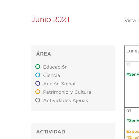
Junio 2021
Vista 
Lune
ÁREA
31
Educación
#SenV
Ciencia
Acción Social
Patrimonio y Cultura
Actividades Ajenas
07
#SenV
ACTIVIDAD
Expos
"Dise