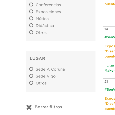
puent
Conferencias
Exposiciones
Música
Didáctica
14
Otros
#SenV
Expos
"Dise
puent
LUGAR
I Liga
Sede A Coruña
Maker
Sede Vigo
21
Otros
#SenV
Expos
"Dise
Borrar filtros
puent