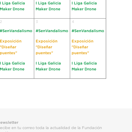
I Liga Galicia
I Liga Galicia
I Liga Galicia
Maker Drone
Maker Drone
Maker Drone
2
3
4
#SenVandalismo
#SenVandalismo
#SenVandalismo
Exposición
Exposición
Exposición
"Diseñar
"Diseñar
"Diseñar
puentes"
puentes"
puentes"
I Liga Galicia
I Liga Galicia
I Liga Galicia
Maker Drone
Maker Drone
Maker Drone
ewsletter
ecibe en tu correo toda la actualidad de la Fundación