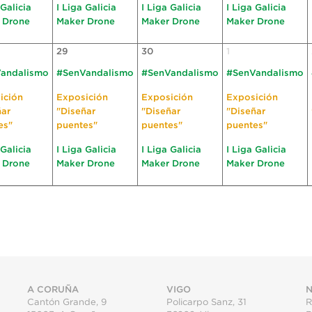
 Galicia
I Liga Galicia
I Liga Galicia
I Liga Galicia
 Drone
Maker Drone
Maker Drone
Maker Drone
29
30
1
andalismo
#SenVandalismo
#SenVandalismo
#SenVandalismo
ición
Exposición
Exposición
Exposición
ñar
"Diseñar
"Diseñar
"Diseñar
es"
puentes"
puentes"
puentes"
 Galicia
I Liga Galicia
I Liga Galicia
I Liga Galicia
 Drone
Maker Drone
Maker Drone
Maker Drone
A CORUÑA
VIGO
N
Cantón Grande, 9
Policarpo Sanz, 31
R