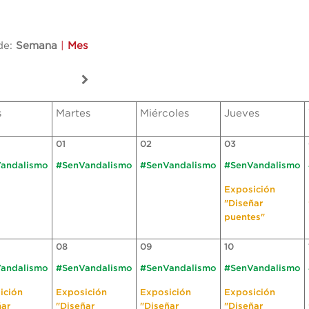
de:
Semana
|
Mes
s
Martes
Miércoles
Jueves
01
02
03
andalismo
#SenVandalismo
#SenVandalismo
#SenVandalismo
Exposición
"Diseñar
puentes"
08
09
10
andalismo
#SenVandalismo
#SenVandalismo
#SenVandalismo
ición
Exposición
Exposición
Exposición
ñar
"Diseñar
"Diseñar
"Diseñar