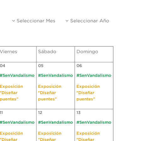
Seleccionar Mes
Seleccionar Año
Viernes
Sábado
Domingo
04
05
06
#SenVandalismo
#SenVandalismo
#SenVandalismo
Exposición
Exposición
Exposición
"Diseñar
"Diseñar
"Diseñar
puentes"
puentes"
puentes"
11
12
13
#SenVandalismo
#SenVandalismo
#SenVandalismo
Exposición
Exposición
Exposición
"Diseñar
"Diseñar
"Diseñar