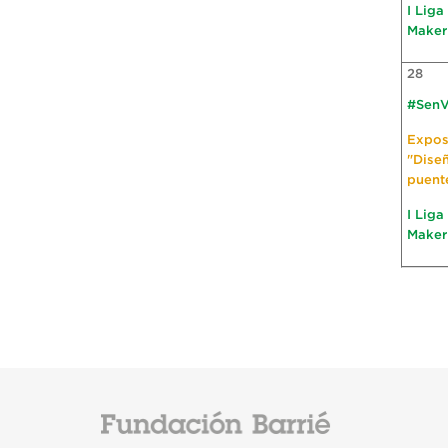
I Liga
Maker
28
#SenV
Expos
"Dise
puent
I Liga
Maker