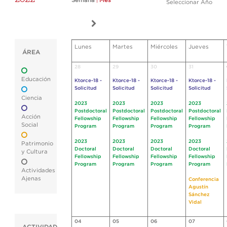
Semana
|
Mes
Seleccionar Año
Lunes
Martes
Miércoles
Jueves
ÁREA
28
29
30
31
Educación
Ktorce-18 -
Ktorce-18 -
Ktorce-18 -
Ktorce-18 -
Solicitud
Solicitud
Solicitud
Solicitud
Ciencia
2023
2023
2023
2023
Postdoctoral
Postdoctoral
Postdoctoral
Postdoctoral
Acción
Fellowship
Fellowship
Fellowship
Fellowship
Social
Program
Program
Program
Program
2023
2023
2023
2023
Patrimonio
Doctoral
Doctoral
Doctoral
Doctoral
y Cultura
Fellowship
Fellowship
Fellowship
Fellowship
Program
Program
Program
Program
Actividades
Ajenas
Conferencia
Agustín
Sánchez
Vidal
04
05
06
07