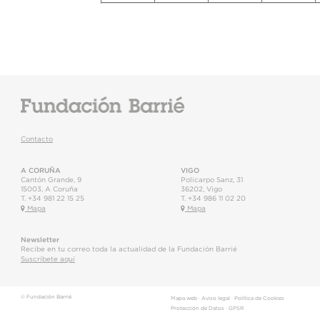
Contacto
A CORUÑA
VIGO
Cantón Grande, 9
Policarpo Sanz, 31
15003
,
A Coruña
36202
,
Vigo
T.
+34 981 22 15 25
T.
+34 986 11 02 20
Mapa
Mapa
Newsletter
Recibe en tu correo toda la actualidad de la Fundación Barrié
Suscríbete aquí
© Fundación Barrié
Mapa web
·
Aviso legal
·
Política de Cookies
·
Protección de Datos
·
GPSR