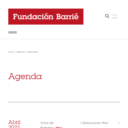
GAL
-
·
ENG
Inicio
/
Agenda
/
Calendario
Agenda
Abril
Vista de:
Seleccionar Mes
2022