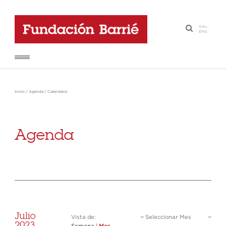
GAL
-
·
ENG
Inicio
/
Agenda
/
Calendario
Agenda
Julio
Vista de:
Seleccionar Mes
2023