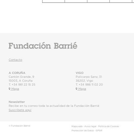
Contacto
A CORUÑA
VIGO
Cantón Grande, 9
Policarpo Sanz, 31
15003
,
A Coruña
36202
,
Vigo
T.
+34 981 22 15 25
T.
+34 986 11 02 20
Mapa
Mapa
Newsletter
Recibe en tu correo toda la actualidad de la Fundación Barrié
Suscríbete aquí
© Fundación Barrié
Mapa web
·
Aviso legal
·
Política de Cookies
·
Protección de Datos
·
GPSR