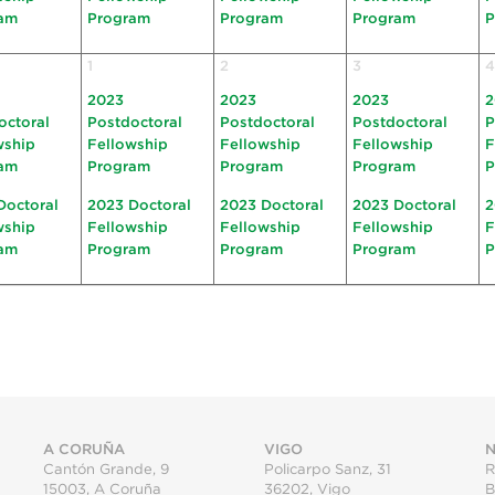
am
Program
Program
Program
P
1
2
3
4
2023
2023
2023
2
octoral
Postdoctoral
Postdoctoral
Postdoctoral
P
wship
Fellowship
Fellowship
Fellowship
F
am
Program
Program
Program
P
Doctoral
2023 Doctoral
2023 Doctoral
2023 Doctoral
2
wship
Fellowship
Fellowship
Fellowship
F
am
Program
Program
Program
P
A CORUÑA
VIGO
N
Cantón Grande, 9
Policarpo Sanz, 31
R
15003
,
A Coruña
36202
,
Vigo
B