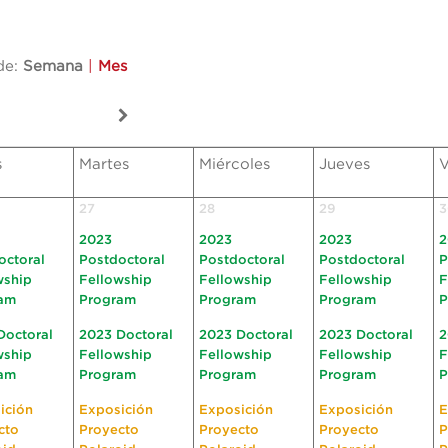
de:
Semana
|
Mes
s
Martes
Miércoles
Jueves
V
27
28
29
3
2023
2023
2023
2
octoral
Postdoctoral
Postdoctoral
Postdoctoral
P
wship
Fellowship
Fellowship
Fellowship
F
am
Program
Program
Program
P
Doctoral
2023 Doctoral
2023 Doctoral
2023 Doctoral
2
wship
Fellowship
Fellowship
Fellowship
F
am
Program
Program
Program
P
ición
Exposición
Exposición
Exposición
E
cto
Proyecto
Proyecto
Proyecto
P