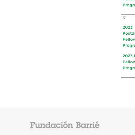
Progr
31
2023
Postd
Fello
Progr
2023 
Fello
Progr