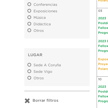
Polar
Conferencias
Exposiciones
03
Música
2023
Postd
Didáctica
Fello
Otros
Progr
2023 
Fello
Progr
LUGAR
Expos
Proye
Sede A Coruña
Polar
Sede Vigo
Otros
10
2023
Postd
Fello
Borrar filtros
Progr