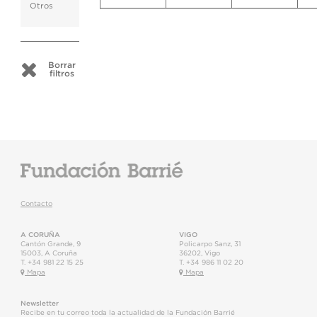
Otros
Borrar
filtros
Contacto
A CORUÑA
VIGO
Cantón Grande, 9
Policarpo Sanz, 31
15003
,
A Coruña
36202
,
Vigo
T.
+34 981 22 15 25
T.
+34 986 11 02 20
Mapa
Mapa
Newsletter
Recibe en tu correo toda la actualidad de la Fundación Barrié