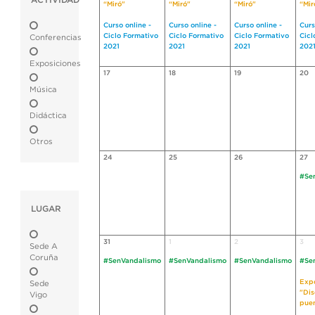
ACTIVIDAD
“Miró"
“Miró"
“Miró"
“Mir
Curso online -
Curso online -
Curso online -
Curs
Ciclo Formativo
Ciclo Formativo
Ciclo Formativo
Cicl
Conferencias
2021
2021
2021
202
Exposiciones
17
18
19
20
Música
Didáctica
Otros
24
25
26
27
#Se
LUGAR
31
1
2
3
Sede A
Coruña
#SenVandalismo
#SenVandalismo
#SenVandalismo
#Se
Expo
Sede
"Dis
Vigo
pue