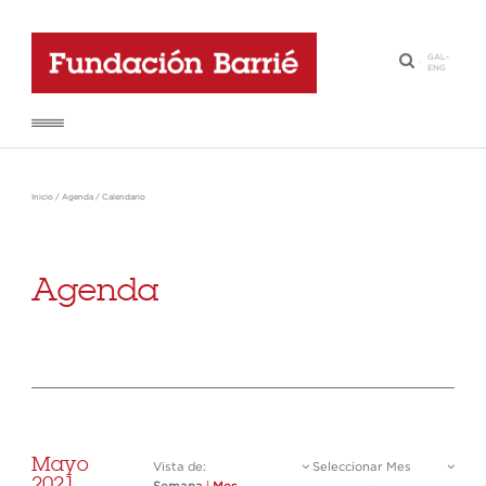
GAL
-
·
ENG
Inicio
/
Agenda
/
Calendario
Agenda
Mayo
Vista de:
Seleccionar Mes
2021