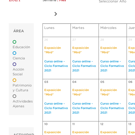
Semana
|
Mes
Seleccionar Año
Lunes
Martes
Miércoles
Jue
ÁREA
26
27
28
29
Educación
Exposición
Exposición
Exposición
Expo
“Miró"
“Miró"
“Miró"
“Mir
Ciencia
Curso online -
Curso online -
Curso online -
Curs
Ciclo Formativo
Ciclo Formativo
Ciclo Formativo
Cicl
Acción
2021
2021
2021
202
Social
03
04
05
06
Patrimonio
y Cultura
Exposición
Exposición
Exposición
Expo
“Miró"
“Miró"
“Miró"
“Mir
Actividades
Curso online -
Curso online -
Curso online -
Curs
Ajenas
Ciclo Formativo
Ciclo Formativo
Ciclo Formativo
Cicl
2021
2021
2021
202
10
11
12
13
Exposición
Exposición
Exposición
Expo