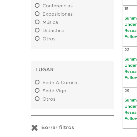
Conferencias
15
Exposiciones
Summ
Música
Under
Didáctica
Resea
Fello
Otros
22
Summ
Under
LUGAR
Resea
Fello
Sede A Coruña
Sede Vigo
29
Otros
Summ
Under
Resea
Fello
Borrar filtros