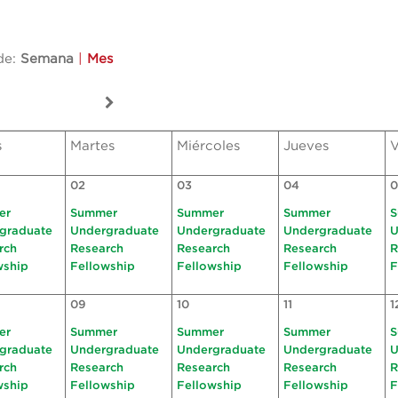
de:
Semana
|
Mes
s
Martes
Miércoles
Jueves
V
02
03
04
0
er
Summer
Summer
Summer
S
graduate
Undergraduate
Undergraduate
Undergraduate
U
rch
Research
Research
Research
R
wship
Fellowship
Fellowship
Fellowship
F
09
10
11
1
er
Summer
Summer
Summer
S
graduate
Undergraduate
Undergraduate
Undergraduate
U
rch
Research
Research
Research
R
wship
Fellowship
Fellowship
Fellowship
F