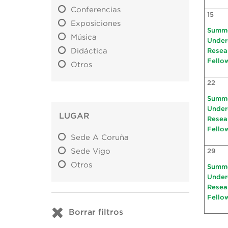
Conferencias
15
Exposiciones
Summ
Música
Under
Didáctica
Resea
Fello
Otros
22
Summ
Under
LUGAR
Resea
Fello
Sede A Coruña
Sede Vigo
29
Otros
Summ
Under
Resea
Fello
Borrar filtros