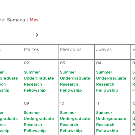
de:
Semana
|
Mes
s
Martes
Miércoles
Jueves
V
02
03
04
0
er
Summer
Summer
Summer
S
graduate
Undergraduate
Undergraduate
Undergraduate
U
rch
Research
Research
Research
R
wship
Fellowship
Fellowship
Fellowship
F
09
10
11
1
er
Summer
Summer
Summer
S
graduate
Undergraduate
Undergraduate
Undergraduate
U
rch
Research
Research
Research
R
wship
Fellowship
Fellowship
Fellowship
F