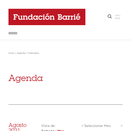
GAL
-
·
ENG
Inicio
/
Agenda
/
Calendario
Agenda
Agosto
Vista de:
Seleccionar Mes
2021