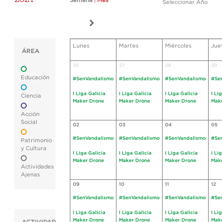
Semana
|
Mes
Seleccionar Año
Lunes
Martes
Miércoles
Jue
ÁREA
26
27
28
29
Educación
#SenVandalismo
#SenVandalismo
#SenVandalismo
#Se
I Liga Galicia
I Liga Galicia
I Liga Galicia
I Li
Ciencia
Maker Drone
Maker Drone
Maker Drone
Mak
Acción
Social
02
03
04
05
#SenVandalismo
#SenVandalismo
#SenVandalismo
#Se
Patrimonio
y Cultura
I Liga Galicia
I Liga Galicia
I Liga Galicia
I Li
Maker Drone
Maker Drone
Maker Drone
Mak
Actividades
Ajenas
09
10
11
12
#SenVandalismo
#SenVandalismo
#SenVandalismo
#Se
I Liga Galicia
I Liga Galicia
I Liga Galicia
I Li
Maker Drone
Maker Drone
Maker Drone
Mak