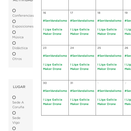
ACTIVIDAD
16
17
18
19
Conferencias
#SenVandalismo
#SenVandalismo
#SenVandalismo
#Se
Exposiciones
I Liga Galicia
I Liga Galicia
I Liga Galicia
I Li
Maker Drone
Maker Drone
Maker Drone
Mak
Música
Didáctica
23
24
25
26
#SenVandalismo
#SenVandalismo
#SenVandalismo
#Se
Otros
I Liga Galicia
I Liga Galicia
I Liga Galicia
I Li
Maker Drone
Maker Drone
Maker Drone
Mak
30
31
1
2
LUGAR
#SenVandalismo
#SenVandalismo
#SenVandalismo
#Se
I Liga Galicia
I Liga Galicia
I Liga Galicia
I Li
Sede A
Maker Drone
Maker Drone
Maker Drone
Mak
Coruña
Sede
Vigo