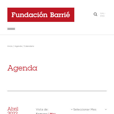
GAL
-
·
ENG
Inicio
/
Agenda
/
Calendario
Agenda
Abril
Vista de:
Seleccionar Mes
2022