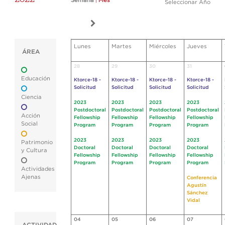
Semana
|
Mes
Seleccionar Año
Lunes
Martes
Miércoles
Jueves
ÁREA
28
29
30
31
Educación
Ktorce-18 -
Ktorce-18 -
Ktorce-18 -
Ktorce-18 -
Solicitud
Solicitud
Solicitud
Solicitud
Ciencia
2023
2023
2023
2023
Postdoctoral
Postdoctoral
Postdoctoral
Postdoctoral
Acción
Fellowship
Fellowship
Fellowship
Fellowship
Social
Program
Program
Program
Program
2023
2023
2023
2023
Patrimonio
Doctoral
Doctoral
Doctoral
Doctoral
y Cultura
Fellowship
Fellowship
Fellowship
Fellowship
Program
Program
Program
Program
Actividades
Ajenas
Conferencia
Agustín
Sánchez
Vidal
04
05
06
07