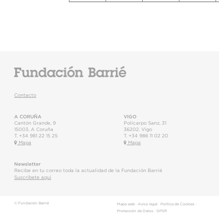
Contacto
A CORUÑA
VIGO
Cantón Grande, 9
Policarpo Sanz, 31
15003
,
A Coruña
36202
,
Vigo
T.
+34 981 22 15 25
T.
+34 986 11 02 20
Mapa
Mapa
Newsletter
Recibe en tu correo toda la actualidad de la Fundación Barrié
Suscríbete aquí
© Fundación Barrié
Mapa web
·
Aviso legal
·
Política de Cookies
·
Protección de Datos
·
GPSR