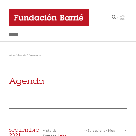
GAL
-
·
ENG
Inicio
/
Agenda
/
Calendario
Agenda
Septiembre
Vista de:
Seleccionar Mes
2021