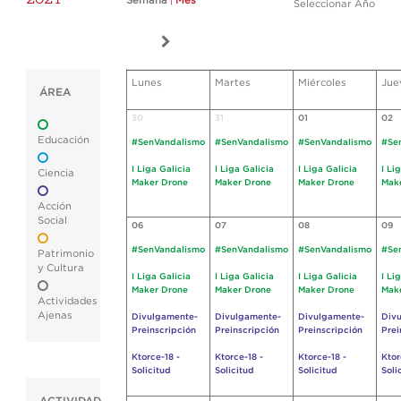
Semana
|
Mes
Seleccionar Año
Lunes
Martes
Miércoles
Jue
ÁREA
30
31
01
02
Educación
#SenVandalismo
#SenVandalismo
#SenVandalismo
#Se
I Liga Galicia
I Liga Galicia
I Liga Galicia
I Li
Ciencia
Maker Drone
Maker Drone
Maker Drone
Mak
Acción
Social
06
07
08
09
#SenVandalismo
#SenVandalismo
#SenVandalismo
#Se
Patrimonio
y Cultura
I Liga Galicia
I Liga Galicia
I Liga Galicia
I Li
Maker Drone
Maker Drone
Maker Drone
Mak
Actividades
Ajenas
Divulgamente-
Divulgamente-
Divulgamente-
Div
Preinscripción
Preinscripción
Preinscripción
Prei
Ktorce-18 -
Ktorce-18 -
Ktorce-18 -
Ktor
Solicitud
Solicitud
Solicitud
Soli