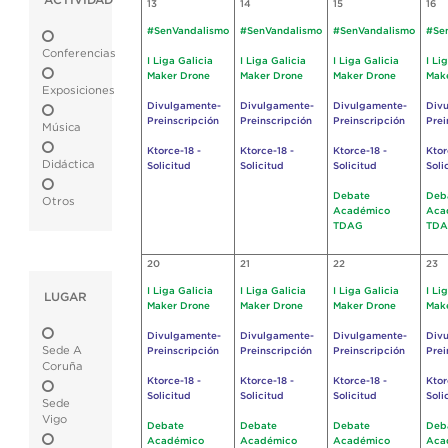
ACTIVIDAD
13
14
15
16
#SenVandalismo
#SenVandalismo
#SenVandalismo
#Se
Conferencias
I Liga Galicia
I Liga Galicia
I Liga Galicia
I Li
Maker Drone
Maker Drone
Maker Drone
Mak
Exposiciones
Divulgamente-
Divulgamente-
Divulgamente-
Div
Preinscripción
Preinscripción
Preinscripción
Prei
Música
Ktorce-18 -
Ktorce-18 -
Ktorce-18 -
Ktor
Didáctica
Solicitud
Solicitud
Solicitud
Soli
Debate
Deb
Otros
Académico
Aca
TDAG
TD
20
21
22
23
I Liga Galicia
I Liga Galicia
I Liga Galicia
I Li
LUGAR
Maker Drone
Maker Drone
Maker Drone
Mak
Divulgamente-
Divulgamente-
Divulgamente-
Div
Sede A
Preinscripción
Preinscripción
Preinscripción
Prei
Coruña
Ktorce-18 -
Ktorce-18 -
Ktorce-18 -
Ktor
Solicitud
Solicitud
Solicitud
Soli
Sede
Vigo
Debate
Debate
Debate
Deb
Académico
Académico
Académico
Aca