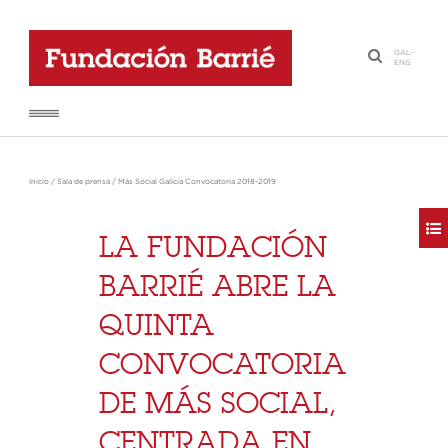
GAL
-
·
ENG
Inicio
/
Sala de prensa
/
Más Social Galicia Convocatoria 2018-2019
LA FUNDACIÓN
BARRIÉ ABRE LA
QUINTA
CONVOCATORIA
DE MÁS SOCIAL,
CENTRADA EN