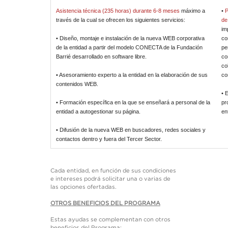
Asistencia técnica (235 horas) durante 6-8 meses
máximo a
•
P
través de la cual se ofrecen los siguientes servicios:
de
im
• Diseño, montaje e instalación de la nueva WEB corporativa
co
de la entidad a partir del modelo CONECTA de la Fundación
pe
Barrié desarrollado en software libre.
co
co
• Asesoramiento experto a la entidad en la elaboración de sus
co
contenidos WEB.
• 
• Formación específica en la que se enseñará a personal de la
pr
entidad a autogestionar su página.
en
• Difusión de la nueva WEB en buscadores, redes sociales y
contactos dentro y fuera del Tercer Sector.
Cada entidad, en función de sus condiciones
e intereses podrá solicitar una o varias de
las opciones ofertadas.
OTROS BENEFICIOS DEL PROGRAMA
Estas ayudas se complementan con otros
beneficios del Programa: