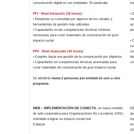
comunicación digital en sus entidades. En particular:
tr
PFI - Nivel Iniciación (42 horas):
• 
• Despertar su curiosidad por algunos de los canales y
me
herramientas de gestión más utilizadas.
ac
• Capacitarles en las competencias técnicas mínimas
pe
necesarias para crear materiales de comunicación de gran
impacto social.
• 
cu
PFII - Nivel Avanzado (42 horas)
:
co
• Guiarles hacia una gestión de la comunicación por objetivos.
bl
• Capacitarles en competencias técnicas avanzadas para
co
crear materiales de comunicación de gran impacto social.
Se admitirán
hasta 2 personas por entidad en uno u otro
programa.
WEB – IMPLEMENTACIÓN DE CONECTA
, un nuevo modelo
C
de web corporativa para Organizaciones No Lucrativas (ONL)
ap
orientado a lograr un impacto social real
im
5 plazas
ex
10