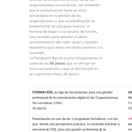
organizaciones no lucrativas, por entender
que la comunicación tiene un valor
estratégico en la gestión de las
organizaciones y que su planificación es
fundamental no solo para mejorar la
manera de llegar a sus grupos de interés,
sino también para obtener el pleno
reconocimiento del valor social y también
económico que estas entidades aportan a la
sociedad.
La Fundación Barrié asume íntegramente el
coste de las
65 plazas
que se ofertan en
esta convocatoria y que se distribuyen en
las siguientes líneas de apoyo:
FORMACIÓN
, la caja de herramientas para una gestión
G
profesional de la comunicación digital en las Organizaciones
Me
No Lucrativas (ONL)
Co
40 plazas
10
Participación en uno de los 2 programas formativos, con los
•
que -desde una perspectiva práctica- se pretende entrenar a
co
personal de ONL para una gestión profesional de la
en