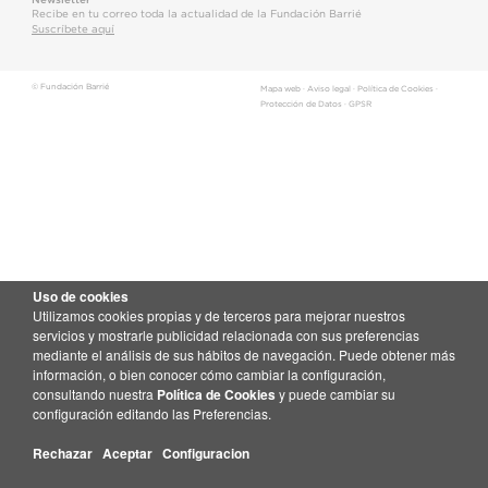
Recibe en tu correo toda la actualidad de la Fundación Barrié
Suscríbete aquí
© Fundación Barrié
Mapa web
·
Aviso legal
·
Política de Cookies
·
Protección de Datos
·
GPSR
Uso de cookies
Utilizamos cookies propias y de terceros para mejorar nuestros
servicios y mostrarle publicidad relacionada con sus preferencias
mediante el análisis de sus hábitos de navegación. Puede obtener más
información, o bien conocer cómo cambiar la configuración,
consultando nuestra
Política de Cookies
y puede cambiar su
configuración editando las Preferencias.
Rechazar
Aceptar
Configuracion