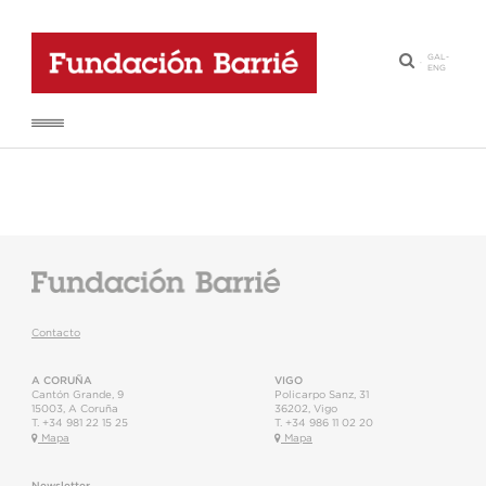
GAL
-
·
ENG
Contacto
A CORUÑA
VIGO
Cantón Grande, 9
Policarpo Sanz, 31
15003
,
A Coruña
36202
,
Vigo
T.
+34 981 22 15 25
T.
+34 986 11 02 20
Mapa
Mapa
Newsletter