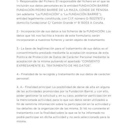
1.- Responsable del Fichero: El responsable del fichero en el que se
incluirán sus datos personales es la entidad FUNDACIÓN BARRIÉ
FUNDACIÓN PEDRO BARRIÉ DE LA MAZA, CONDE DE FENOSA
(en adelante “La FUNDACIÓN” o “La FUNDACIÓN BARRIÉ”);
entidad legalmente constituida, con C.I.F. número G-15027972 y
domicilio fundacional C/ Cantón Grande nº 9; 15003 A Coruña.
2.- Incorporación de sus datos a los ficheros de la FUNDACIÓN: Los
datos que Vd. nos facilita a través de este formulario, serán
incorporarán a nuestros ficheros y serán objeto de tratamiento.
3.- La base de legitimación para el tratamiento de sus datos es el
consentimiento prestado mediante la aceptación expresa de esta
Política de Protección de Datos de Carácter Personal mediante la
aceptación de la misma pulsando el apartado “CONSIENTO
EXPRESAMENTE EL TRATAMIENTO DE MIS DATOS”.
4.- Finalidad de la recogida y tratamiento de sus datos de carácter
personal:
4. A.- Finalidad principal: La posibilidad de darse de alta en alguna
de las actividades promovidas por la Fundación Barrié, y con ello,
poder gestionar la solicitud y, en su caso, posterior participación en
la mencionada actividad, para lo que sus datos serán utilizados a
fin de remitirle información sobre la participación en la actividad y
los detalles de la organización de las misma. Si Vd. no consiente el
tratamiento con la finalidad sobre la que se le ha informado no
podrá participar en dicha actividad y no será seleccionado para la
misma.