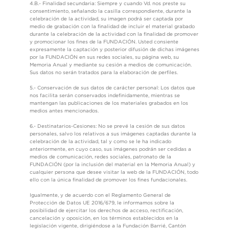
4.B.- Finalidad secundaria: Siempre y cuando Vd. nos preste su
consentimiento, señalando la casilla correspondiente, durante la
celebración de la actividad, su imagen podrá ser captada por
medio de grabación con la finalidad de incluir el material grabado
durante la celebración de la actividad con la finalidad de promover
y promocionar los fines de la FUNDACIÓN. Usted consiente
expresamente la captación y posterior difusión de dichas imágenes
por la FUNDACIÓN en sus redes sociales, su página web, su
Memoria Anual y mediante su cesión a medios de comunicación.
Sus datos no serán tratados para la elaboración de perfiles.
5.- Conservación de sus datos de carácter personal: Los datos que
nos facilita serán conservados indefinidamente, mientras se
mantengan las publicaciones de los materiales grabados en los
medios antes mencionados.
6.- Destinatarios-Cesiones: No se prevé la cesión de sus datos
personales, salvo los relativos a sus imágenes captadas durante la
celebración de la actividad, tal y como se le ha indicado
anteriormente, en cuyo caso, sus imágenes podrán ser cedidas a
medios de comunicación, redes sociales, patronato de la
FUNDACIÓN (por la inclusión del material en la Memoria Anual) y
cualquier persona que desee visitar la web de la FUNDACIÓN, todo
ello con la única finalidad de promover los fines fundacionales.
Igualmente, y de acuerdo con el Reglamento General de
Protección de Datos UE 2016/679, le informamos sobre la
posibilidad de ejercitar los derechos de acceso, rectificación,
cancelación y oposición, en los términos establecidos en la
legislación vigente, dirigiéndose a la Fundación Barrié, Cantón