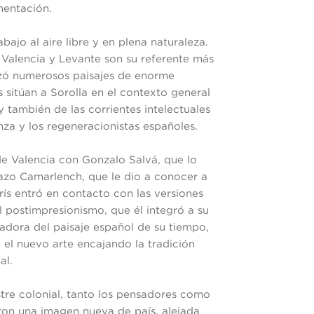
mentación.
abajo al aire libre y en plena naturaleza.
e Valencia y Levante son su referente más
izó numerosos paisajes de enorme
s sitúan a Sorolla en el contexto general
 y también de las corrientes intelectuales
nza y los regeneracionistas españoles.
 de Valencia con Gonzalo Salvá, que lo
inazo Camarlench, que le dio a conocer a
París entró en contacto con las versiones
el postimpresionismo, que él integró a su
vadora del paisaje español de su tiempo,
n el nuevo arte encajando la tradición
al.
stre colonial, tanto los pensadores como
ron una imagen nueva de país, alejada