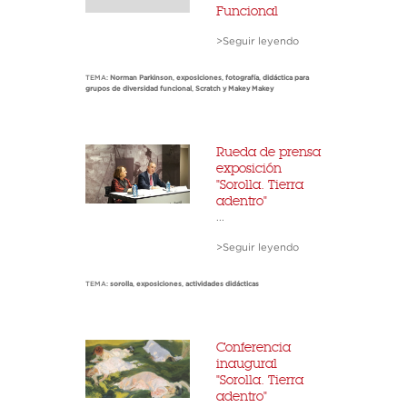
Funcional
>Seguir leyendo
TEMA:
Norman Parkinson
,
exposiciones
,
fotografía
,
didáctica para
grupos de diversidad funcional
,
Scratch y Makey Makey
Rueda de prensa
exposición
"Sorolla. Tierra
adentro"
...
>Seguir leyendo
TEMA:
sorolla
,
exposiciones
,
actividades didácticas
Conferencia
inaugural
"Sorolla. Tierra
adentro"