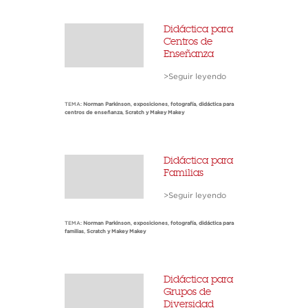
Didáctica para
Centros de
Enseñanza
>Seguir leyendo
TEMA:
Norman Parkinson
,
exposiciones
,
fotografía
,
didáctica para
centros de enseñanza
,
Scratch y Makey Makey
Didáctica para
Familias
>Seguir leyendo
TEMA:
Norman Parkinson
,
exposiciones
,
fotografía
,
didáctica para
familias
,
Scratch y Makey Makey
Didáctica para
Grupos de
Diversidad