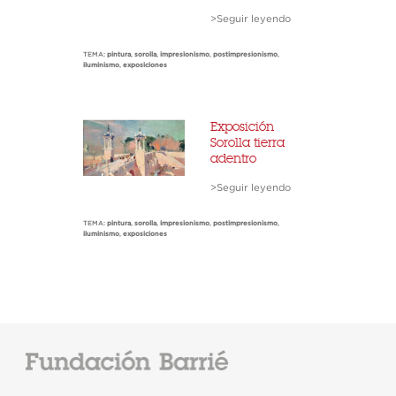
>Seguir leyendo
TEMA:
pintura
,
sorolla
,
impresionismo
,
postimpresionismo
,
iluminismo
,
exposiciones
Exposición
Sorolla tierra
adentro
>Seguir leyendo
TEMA:
pintura
,
sorolla
,
impresionismo
,
postimpresionismo
,
iluminismo
,
exposiciones