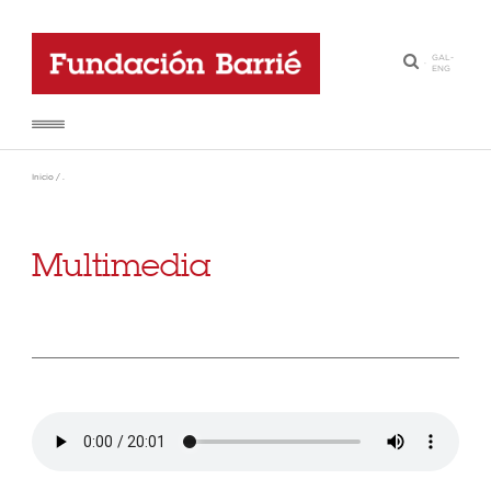
GAL
-
·
ENG
Inicio
/
.
Multimedia