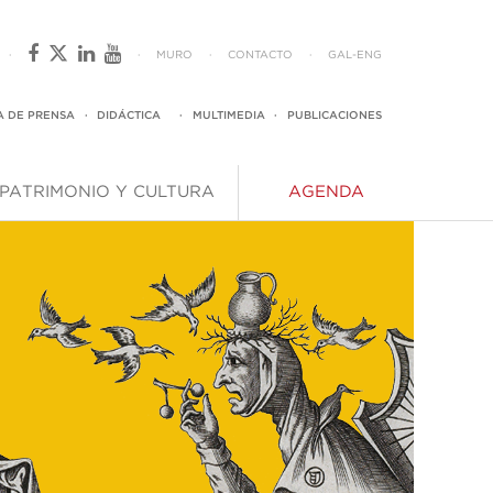
·
·
MURO
·
CONTACTO
·
GAL
-
ENG
A DE PRENSA
·
DIDÁCTICA
·
MULTIMEDIA
·
PUBLICACIONES
PATRIMONIO Y CULTURA
AGENDA