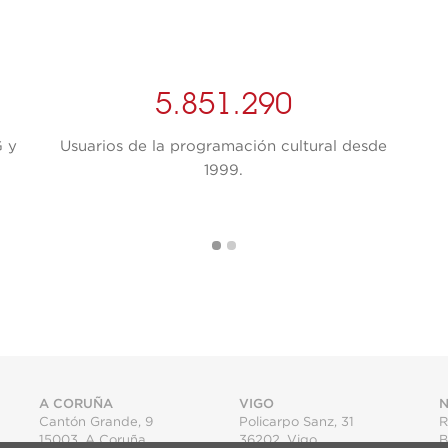
5.851.290
G y
Usuarios de la programación cultural desde
1999.
A CORUÑA
VIGO
N
Cantón Grande, 9
Policarpo Sanz, 31
R
15003
,
A Coruña
36202
,
Vigo
B