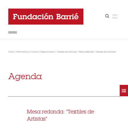
GAL
-
·
ENG
Inicio
/
Patrimonio y Cultura
/
Exposiciones
/
Textiles de Artistas
/
Mesa redonda: "Textiles de Artistas"
Agenda
Mesa redonda: "Textiles de
Artistas"