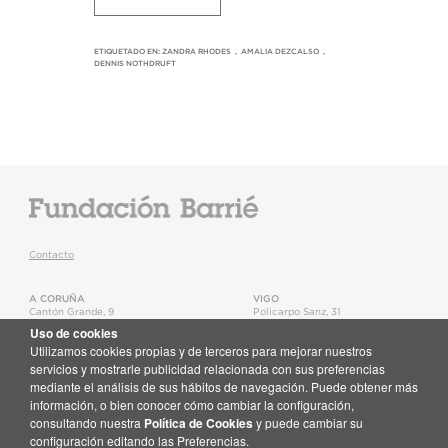
ETIQUETADO EN:
ZANDRA RHODES
,
AMALIA DEZCALSO
,
DENNIS NOTHDRUFT
Contacto
A CORUÑA
VIGO
Cantón Grande, 9
Policarpo Sanz, 31
15003
,
A Coruña
36202
,
Vigo
Uso de cookies
T.
+34 981 22 15 25
T.
+34 986 11 02 20
Utilizamos cookies propias y de terceros para mejorar nuestros
Mapa
Mapa
servicios y mostrarle publicidad relacionada con sus preferencias
mediante el análisis de sus hábitos de navegación. Puede obtener más
Newsletter
información, o bien conocer cómo cambiar la configuración,
Recibe en tu correo toda la actualidad de la Fundación Barrié
consultando nuestra
Política de Cookies
y puede cambiar su
Suscríbete aquí
configuración editando las Preferencias.