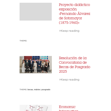
Proyecto didáctico
exposición
«Fernando Álvarez
de Sotomayor
(1875-1960)»
>Keep reading
THEME:
Resolución de la
Convocatoria de
Becas de Posgrado
2025
>Keep reading
THEME:
becas
,
máster
,
posgrado
Economic