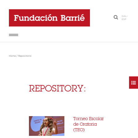
GAL
-
·
ESP
Home
/
Repositorio
REPOSITORY:
Torneo Escolar
de Oratoria
(TEO)