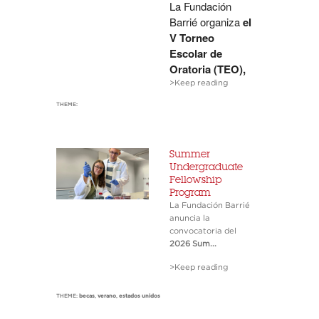
La Fundación
Barrié organiza
el
V Torneo
Escolar de
Oratoria (TEO),
>Keep reading
THEME:
Summer
Undergraduate
Fellowship
Program
La Fundación Barrié
anuncia la
convocatoria del
2026
Sum...
>Keep reading
THEME:
becas
,
verano
,
estados unidos