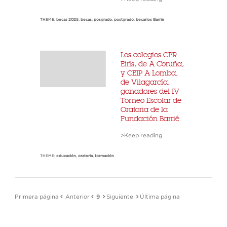
THEME:
becas 2025
,
becas
,
posgrado
,
postgrado
,
becarios Barrié
Los colegios CPR
Eirís, de A Coruña,
y CEIP A Lomba,
de Vilagarcía,
ganadores del IV
Torneo Escolar de
Oratoria de la
Fundación Barrié
>Keep reading
THEME:
educación
,
oratoria
,
formación
Primera página
Anterior
9
Siguiente
Última página