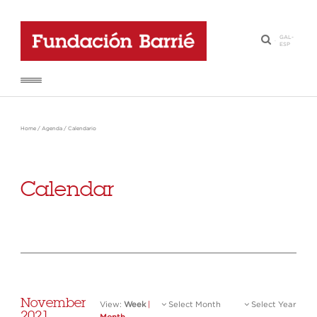
GAL
-
·
ESP
Home
/
Agenda
/
Calendario
Calendar
November
View:
Week
|
Select Month
Select Year
2021