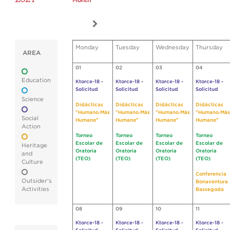
Month
Monday
Tuesday
Wednesday
Thursday
AREA
01
02
03
04
Education
Ktorce-18 -
Ktorce-18 -
Ktorce-18 -
Ktorce-18 -
Solicitud
Solicitud
Solicitud
Solicitud
Science
Didácticas
Didácticas
Didácticas
Didácticas
"Humano.Más
"Humano.Más
"Humano.Más
"Humano.Más
Social
Humano"
Humano"
Humano"
Humano"
Action
Torneo
Torneo
Torneo
Torneo
Escolar de
Escolar de
Escolar de
Escolar de
Heritage
Oratoria
Oratoria
Oratoria
Oratoria
and
(TEO)
(TEO)
(TEO)
(TEO)
Culture
Conferencia
Outsider's
Bonaventura
Activities
Bassegoda
08
09
10
11
Ktorce-18 -
Ktorce-18 -
Ktorce-18 -
Ktorce-18 -