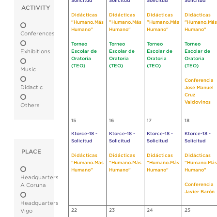
Solicitud
Solicitud
Solicitud
Solicitud
ACTIVITY
Didácticas
Didácticas
Didácticas
Didácticas
"Humano.Más
"Humano.Más
"Humano.Más
"Humano.Más
Humano"
Humano"
Humano"
Humano"
Conferences
Torneo
Torneo
Torneo
Torneo
Exhibitions
Escolar de
Escolar de
Escolar de
Escolar de
Oratoria
Oratoria
Oratoria
Oratoria
(TEO)
(TEO)
(TEO)
(TEO)
Music
Conferencia
Didactic
José Manuel
Cruz
Valdovinos
Others
15
16
17
18
Ktorce-18 -
Ktorce-18 -
Ktorce-18 -
Ktorce-18 -
Solicitud
Solicitud
Solicitud
Solicitud
PLACE
Didácticas
Didácticas
Didácticas
Didácticas
"Humano.Más
"Humano.Más
"Humano.Más
"Humano.Más
Humano"
Humano"
Humano"
Humano"
Headquarters
Conferencia
A Coruna
Javier Barón
Headquarters
22
23
24
25
Vigo