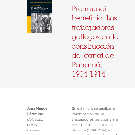
Pro mundi
beneficio. Los
trabajadores
gallegos en la
construcción
del canal de
Panamá,
1904-1914
Juan Manuel
En este libro se analiza la
Pérez Río
participación de los
Colección
trabajadores gallegos en la
Galicia
construcción del canal de
Exterior
Panamá (1904-1914), en