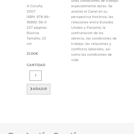
unas condiciones de trabajo
A Coruña,
especialmente duras. Se
2007
analiza el Canal en su
ISBN: 978-84-
perspectiva histórica, las
95892-56-0
relaciones entre Estados
237 páginas
Unidos y Panamá, la
Rústica
contratación de los
Tamaño: 23
obreros, las condiciones de
cm
trabajo, las relaciones y
conflictos laborales, así
21.00€
como las condiciones de
vida.
CANTIDAD
AÑADIR