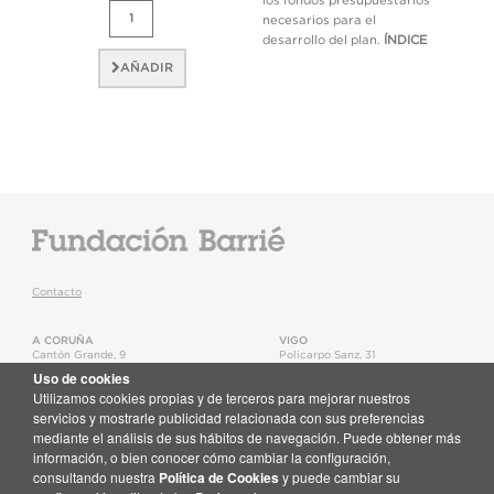
los fondos presupuestarios
necesarios para el
desarrollo del plan.
ÍNDICE
AÑADIR
Contacto
A CORUÑA
VIGO
Cantón Grande, 9
Policarpo Sanz, 31
15003
,
A Coruña
36202
,
Vigo
Uso de cookies
T.
+34 981 22 15 25
T.
+34 986 11 02 20
Utilizamos cookies propias y de terceros para mejorar nuestros
Mapa
Mapa
servicios y mostrarle publicidad relacionada con sus preferencias
mediante el análisis de sus hábitos de navegación. Puede obtener más
Newsletter
información, o bien conocer cómo cambiar la configuración,
Recibe en tu correo toda la actualidad de la Fundación Barrié
consultando nuestra
Política de Cookies
y puede cambiar su
Suscríbete aquí