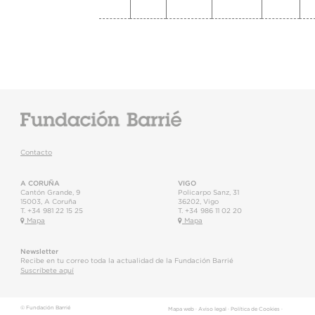
Contacto
A CORUÑA
VIGO
Cantón Grande, 9
Policarpo Sanz, 31
15003
,
A Coruña
36202
,
Vigo
T.
+34 981 22 15 25
T.
+34 986 11 02 20
Mapa
Mapa
Newsletter
Recibe en tu correo toda la actualidad de la Fundación Barrié
Suscríbete aquí
© Fundación Barrié
Mapa web
·
Aviso legal
·
Política de Cookies
·