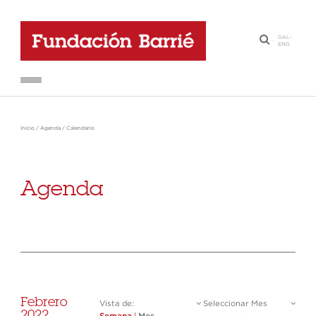
GAL
-
·
ENG
Inicio
/
Agenda
/
Calendario
Agenda
Febrero
Vista de:
Seleccionar Mes
2022