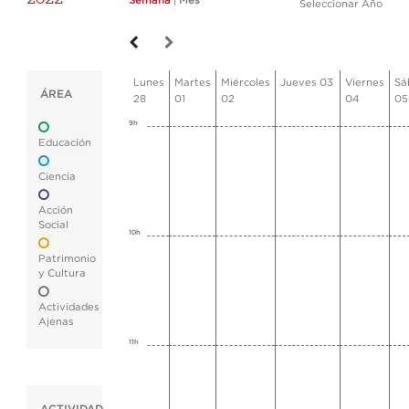
Semana
|
Mes
Seleccionar Año
Lunes
Martes
Miércoles
Jueves 03
Viernes
Sá
ÁREA
28
01
02
04
05
9h
Educación
Ciencia
Acción
Social
10h
Patrimonio
y Cultura
Actividades
Ajenas
11h