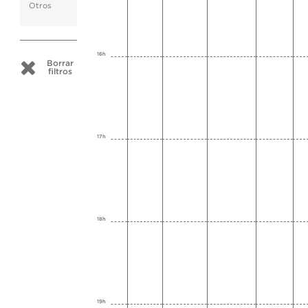
Otros
16h
Borrar
filtros
17h
18h
19h