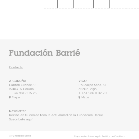
Contacto
A CORUÑA
VIGO
Cantón Grande, 9
Policarpo Sanz, 31
15003
,
A Coruña
36202
,
Vigo
T.
+34 981 22 15 25
T.
+34 986 11 02 20
Mapa
Mapa
Newsletter
Recibe en tu correo toda la actualidad de la Fundación Barrié
Suscríbete aquí
© Fundación Barrié
Mapa web
·
Aviso legal
·
Política de Cookies
·