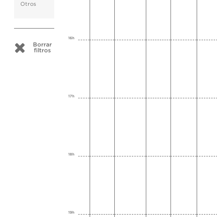
Otros
16h
Borrar
filtros
17h
18h
19h