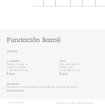
Contacto
A CORUÑA
VIGO
Cantón Grande, 9
Policarpo Sanz, 31
15003
,
A Coruña
36202
,
Vigo
T.
+34 981 22 15 25
T.
+34 986 11 02 20
Mapa
Mapa
Newsletter
Recibe en tu correo toda la actualidad de la Fundación Barrié
Suscríbete aquí
© Fundación Barrié
Mapa web
·
Aviso legal
·
Política de Cookies
·