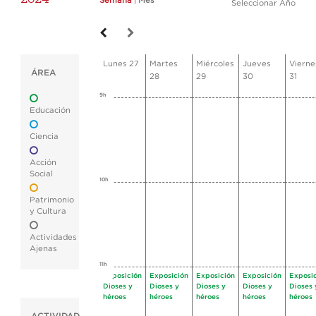
Semana
|
Mes
Seleccionar Año
Lunes 27
Martes
Miércoles
Jueves
Vierne
ÁREA
28
29
30
31
9h
Educación
Ciencia
Acción
Social
10h
Patrimonio
y Cultura
Actividades
Ajenas
11h
Exposición
Exposición
Exposición
Exposición
Exposi
Dioses y
Dioses y
Dioses y
Dioses y
Dioses 
héroes
héroes
héroes
héroes
héroes