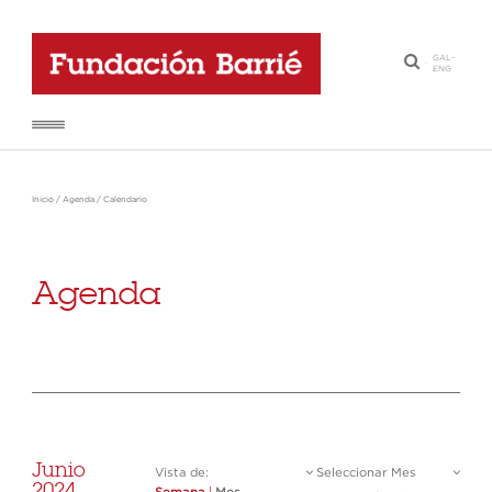
GAL
-
·
ENG
Inicio
/
Agenda
/
Calendario
Agenda
Junio
Vista de:
Seleccionar Mes
2024