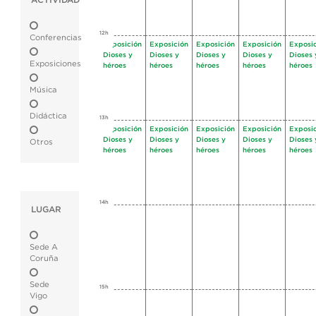
ACTIVIDAD
12h
Conferencias
Exposición
Exposición
Exposición
Exposición
Exposi
Dioses y
Dioses y
Dioses y
Dioses y
Dioses 
Exposiciones
héroes
héroes
héroes
héroes
héroes
Música
Didáctica
13h
Exposición
Exposición
Exposición
Exposición
Exposi
Dioses y
Dioses y
Dioses y
Dioses y
Dioses 
Otros
héroes
héroes
héroes
héroes
héroes
14h
LUGAR
Sede A
Coruña
Sede
15h
Vigo