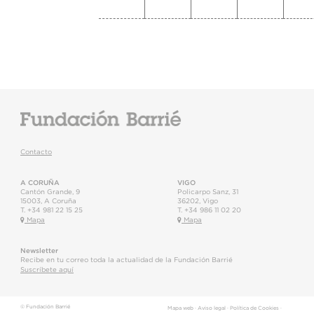
Contacto
A CORUÑA
VIGO
Cantón Grande, 9
Policarpo Sanz, 31
15003
,
A Coruña
36202
,
Vigo
T.
+34 981 22 15 25
T.
+34 986 11 02 20
Mapa
Mapa
Newsletter
Recibe en tu correo toda la actualidad de la Fundación Barrié
Suscríbete aquí
© Fundación Barrié
Mapa web
·
Aviso legal
·
Política de Cookies
·