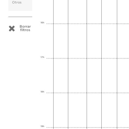
Otros
16h
Borrar
filtros
17h
18h
19h