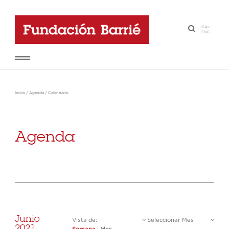
GAL
-
·
ENG
Inicio
/
Agenda
/
Calendario
Agenda
Junio
Vista de:
Seleccionar Mes
2021