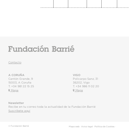
Contacto
A CORUÑA
VIGO
Cantón Grande, 9
Policarpo Sanz, 31
15003
,
A Coruña
36202
,
Vigo
T.
+34 981 22 15 25
T.
+34 986 11 02 20
Mapa
Mapa
Newsletter
Recibe en tu correo toda la actualidad de la Fundación Barrié
Suscríbete aquí
© Fundación Barrié
Mapa web
·
Aviso legal
·
Política de Cookies
·