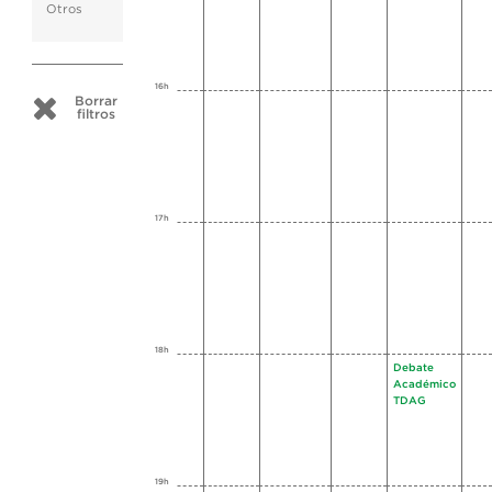
Otros
16h
Borrar
filtros
17h
18h
Debate
Académico
TDAG
19h