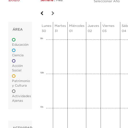
Semana
|
Mes
Seleccionar Año
Lunes
Martes
Miércoles
Jueves
Viernes
Sáb
ÁREA
30
31
01
02
03
04
9h
Educación
Ciencia
Acción
Social
10h
Patrimonio
y Cultura
Actividades
Ajenas
11h