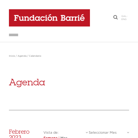
GAL
-
·
ENG
Inicio
/
Agenda
/
Calendario
Agenda
Febrero
Vista de:
Seleccionar Mes
2023