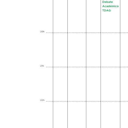
Debate
Académico
TDAG
20h
21h
22h