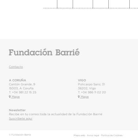
Contacto
A CORUÑA
VIGO
Cantón Grande, 9
Policarpo Sanz, 31
15003
,
A Coruña
36202
,
Vigo
T.
+34 981 22 15 25
T.
+34 986 11 02 20
Mapa
Mapa
Newsletter
Recibe en tu correo toda la actualidad de la Fundación Barrié
Suscríbete aquí
© Fundación Barrié
Mapa web
·
Aviso legal
·
Política de Cookies
·