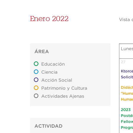
Enero 2022
Vista 
Lune
ÁREA
27
Educación
Ktorce
Ciencia
Solici
Acción Social
Didác
Patrimonio y Cultura
"Hum
Actividades Ajenas
Huma
2023
Postd
Fello
ACTIVIDAD
Progr