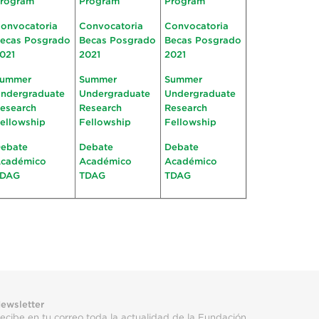
rogram
Program
Program
onvocatoria
Convocatoria
Convocatoria
ecas Posgrado
Becas Posgrado
Becas Posgrado
021
2021
2021
ummer
Summer
Summer
ndergraduate
Undergraduate
Undergraduate
esearch
Research
Research
ellowship
Fellowship
Fellowship
ebate
Debate
Debate
cadémico
Académico
Académico
TDAG
TDAG
TDAG
ewsletter
ecibe en tu correo toda la actualidad de la Fundación