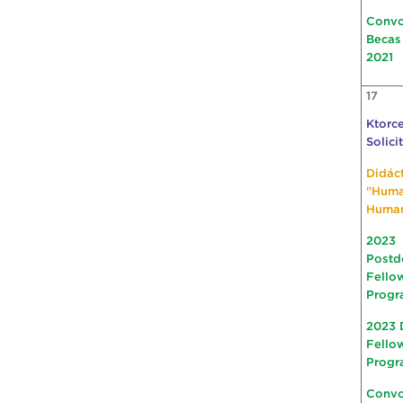
Convo
Becas
2021
17
Ktorce
Solici
Didác
"Hum
Huma
2023
Postd
Fello
Progr
2023 
Fello
Progr
Convo