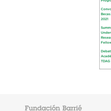
Progr
Convo
Becas
2021
Summ
Under
Resea
Fello
Debat
Acad
TDAG