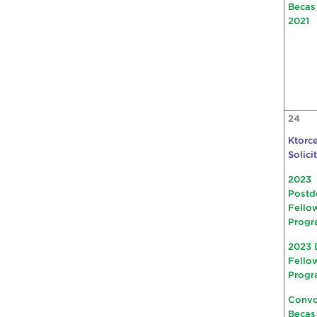
Becas
2021
24
Ktorce
Solici
2023
Postd
Fello
Progr
2023 
Fello
Progr
Convo
Becas