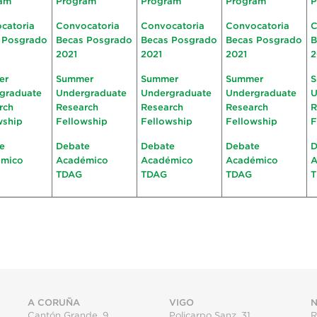
am
Program
Program
Program
P
catoria
Convocatoria
Convocatoria
Convocatoria
C
 Posgrado
Becas Posgrado
Becas Posgrado
Becas Posgrado
B
2021
2021
2021
2
er
Summer
Summer
Summer
S
graduate
Undergraduate
Undergraduate
Undergraduate
U
rch
Research
Research
Research
R
wship
Fellowship
Fellowship
Fellowship
F
e
Debate
Debate
Debate
D
émico
Académico
Académico
Académico
A
TDAG
TDAG
TDAG
A CORUÑA
VIGO
N
Cantón Grande, 9
Policarpo Sanz, 31
R