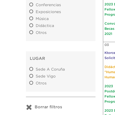
2023 
Conferencias
Fello
Exposiciones
Progr
Música
Convo
Didáctica
Becas
Otros
2021
03
Ktorce
LUGAR
Solici
Didác
Sede A Coruña
"Hum
Sede Vigo
Huma
Otros
2023
Postd
Fello
Progr
Borrar filtros
2023 