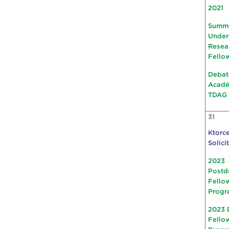
2021
Summ
Under
Resea
Fello
Debat
Acad
TDAG
31
Ktorce
Solici
2023
Postd
Fello
Progr
2023 
Fello