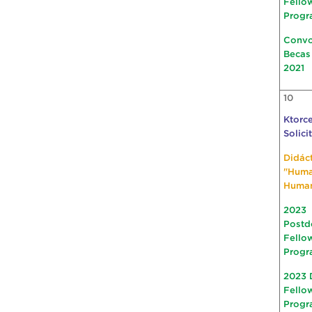
Fello
Progr
Convo
Becas
2021
10
Ktorce
Solici
Didác
"Hum
Huma
2023
Postd
Fello
Progr
2023 
Fello
Progr