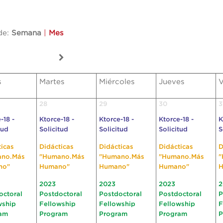
de:
Semana
|
Mes
s
Martes
Miércoles
Jueves
V
28
29
30
3
-18 -
Ktorce-18 -
Ktorce-18 -
Ktorce-18 -
K
tud
Solicitud
Solicitud
Solicitud
S
ticas
Didácticas
Didácticas
Didácticas
D
ano.Más
"Humano.Más
"Humano.Más
"Humano.Más
"
no"
Humano"
Humano"
Humano"
H
2023
2023
2023
2
octoral
Postdoctoral
Postdoctoral
Postdoctoral
P
wship
Fellowship
Fellowship
Fellowship
F
am
Program
Program
Program
P