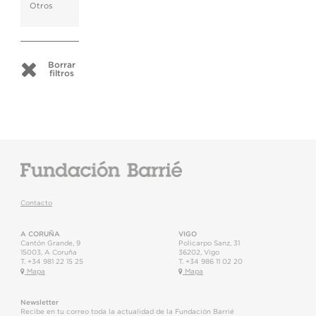
Otros
Borrar
filtros
Contacto
A CORUÑA
VIGO
Cantón Grande, 9
Policarpo Sanz, 31
15003
,
A Coruña
36202
,
Vigo
T.
+34 981 22 15 25
T.
+34 986 11 02 20
Mapa
Mapa
Newsletter
Recibe en tu correo toda la actualidad de la Fundación Barrié