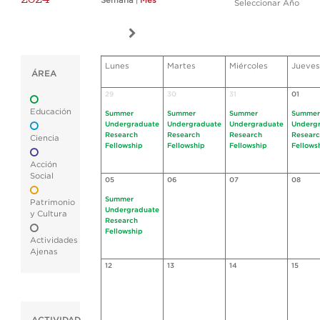
Semana
|
Mes
Seleccionar Año
Lunes
Martes
Miércoles
Jueves
ÁREA
29
30
31
01
Educación
Summer
Summer
Summer
Summer
Undergraduate
Undergraduate
Undergraduate
Underg
Research
Research
Research
Resear
Ciencia
Fellowship
Fellowship
Fellowship
Fellows
Acción
Social
05
06
07
08
Summer
Patrimonio
Undergraduate
y Cultura
Research
Fellowship
Actividades
Ajenas
12
13
14
15