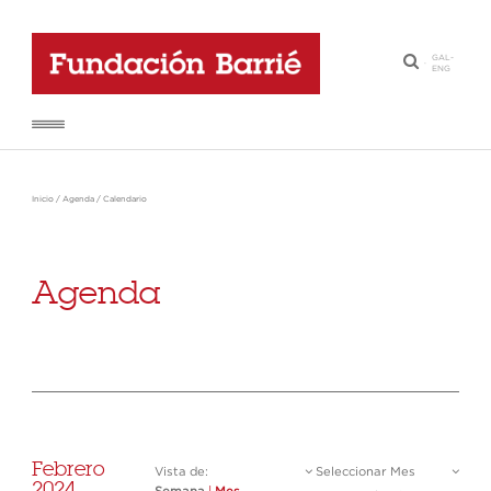
GAL
-
·
ENG
Inicio
/
Agenda
/
Calendario
Agenda
Febrero
Vista de:
Seleccionar Mes
2024