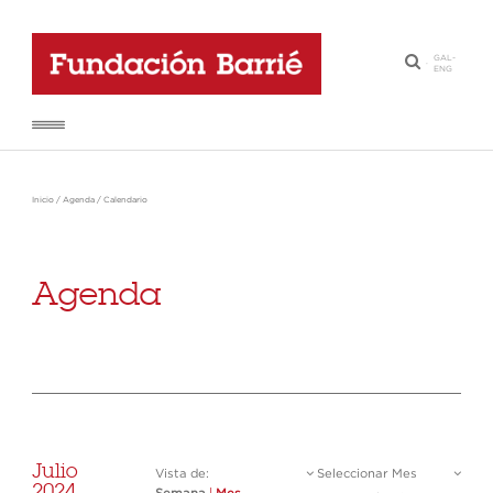
GAL
-
·
ENG
Inicio
/
Agenda
/
Calendario
Agenda
Julio
Vista de:
Seleccionar Mes
2024