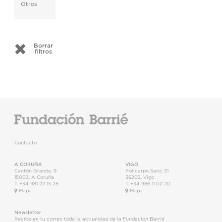
Otros
Borrar
filtros
Contacto
A CORUÑA
VIGO
Cantón Grande, 9
Policarpo Sanz, 31
15003
,
A Coruña
36202
,
Vigo
T.
+34 981 22 15 25
T.
+34 986 11 02 20
Mapa
Mapa
Newsletter
Recibe en tu correo toda la actualidad de la Fundación Barrié