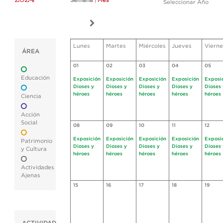
Semana
|
Mes
Seleccionar Año
Lunes
Martes
Miércoles
Jueves
Vierne
ÁREA
01
02
03
04
05
Educación
Exposición
Exposición
Exposición
Exposición
Exposi
Dioses y
Dioses y
Dioses y
Dioses y
Dioses 
héroes
héroes
héroes
héroes
héroes
Ciencia
Acción
Social
08
09
10
11
12
Exposición
Exposición
Exposición
Exposición
Exposi
Patrimonio
Dioses y
Dioses y
Dioses y
Dioses y
Dioses 
y Cultura
héroes
héroes
héroes
héroes
héroes
Actividades
Ajenas
15
16
17
18
19