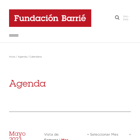
GAL
-
·
ENG
Inicio
/
Agenda
/
Calendario
Agenda
Mayo
Vista de:
Seleccionar Mes
2023