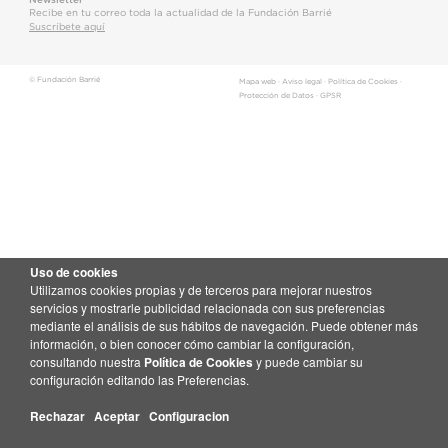
Recibe en tu correo toda la actualidad de la Fundación Barrié
Suscríbete aquí
© Fundación Barrié
Mapa web
·
Aviso legal
·
Política de Cookies
·
Protección de Datos
·
GPSR
Uso de cookies
Utilizamos cookies propias y de terceros para mejorar nuestros
servicios y mostrarle publicidad relacionada con sus preferencias
mediante el análisis de sus hábitos de navegación. Puede obtener más
información, o bien conocer cómo cambiar la configuración,
consultando nuestra
Política de Cookies
y puede cambiar su
configuración editando las Preferencias.
Rechazar
Aceptar
Configuracion