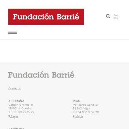
GAL
-
·
ENG
Contacto
A CORUÑA
VIGO
Cantón Grande, 9
Policarpo Sanz, 31
15003
,
A Coruña
36202
,
Vigo
T.
+34 981 22 15 25
T.
+34 986 11 02 20
Mapa
Mapa
Newsletter