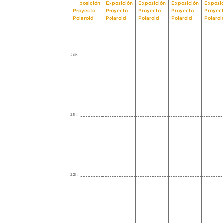
Exposición
Exposición
Exposición
Exposición
Exposi
Proyecto
Proyecto
Proyecto
Proyecto
Proyec
Polaroid
Polaroid
Polaroid
Polaroid
Polaroi
20h
21h
22h