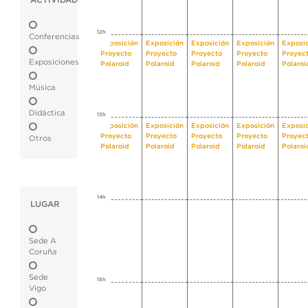
ACTIVIDAD
12h
Conferencias
Exposición
Exposición
Exposición
Exposición
Exposi
Proyecto
Proyecto
Proyecto
Proyecto
Proyec
Exposiciones
Polaroid
Polaroid
Polaroid
Polaroid
Polaroi
Música
Didáctica
13h
Exposición
Exposición
Exposición
Exposición
Exposi
Proyecto
Proyecto
Proyecto
Proyecto
Proyec
Otros
Polaroid
Polaroid
Polaroid
Polaroid
Polaroi
14h
LUGAR
Sede A
Coruña
Sede
15h
Vigo