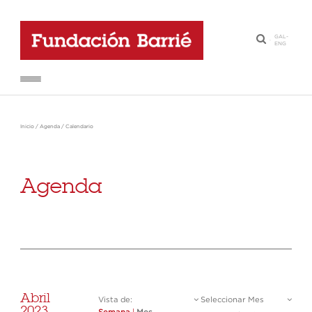
GAL
-
·
ENG
Inicio
/
Agenda
/
Calendario
Agenda
Abril
Vista de:
Seleccionar Mes
2023