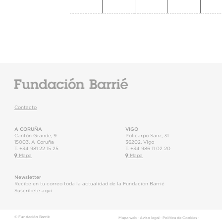
Contacto
A CORUÑA
VIGO
Cantón Grande, 9
Policarpo Sanz, 31
15003
,
A Coruña
36202
,
Vigo
T.
+34 981 22 15 25
T.
+34 986 11 02 20
Mapa
Mapa
Newsletter
Recibe en tu correo toda la actualidad de la Fundación Barrié
Suscríbete aquí
© Fundación Barrié
Mapa web
·
Aviso legal
·
Política de Cookies
·