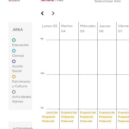
Semana
|
Mes
Seleccionar Año
Lunes 03
Martes
Miércoles
Jueves
Vierne
ÁREA
04
05
06
07
9h
Educación
Ciencia
Acción
Social
10h
Patrimonio
y Cultura
Actividades
Ajenas
11h
Exposición
Exposición
Exposición
Exposición
Exposi
Proyecto
Proyecto
Proyecto
Proyecto
Proyec
Polaroid
Polaroid
Polaroid
Polaroid
Polaroi