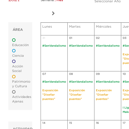
Semana
|
Mes
Seleccionar Año
Lunes
Martes
Miércoles
Jue
ÁREA
31
01
02
03
Educación
#SenVandalismo
#SenVandalismo
#SenVandalismo
#Se
Expo
Ciencia
"Dis
pue
Acción
Social
07
08
09
10
Patrimonio
#SenVandalismo
#SenVandalismo
#SenVandalismo
#Se
y Cultura
Exposición
Exposición
Exposición
Expo
"Diseñar
"Diseñar
"Diseñar
"Dis
Actividades
puentes"
puentes"
puentes"
pue
Ajenas
I Li
Mak
14
15
16
17