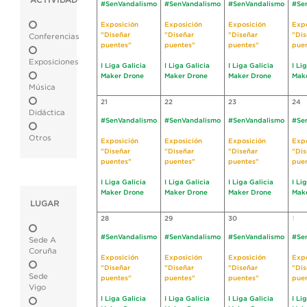
ACTIVIDAD
#SenVandalismo
#SenVandalismo
#SenVandalismo
#Se
Exposición
Exposición
Exposición
Expo
"Diseñar
"Diseñar
"Diseñar
"Dis
Conferencias
puentes"
puentes"
puentes"
pue
Exposiciones
I Liga Galicia
I Liga Galicia
I Liga Galicia
I Li
Maker Drone
Maker Drone
Maker Drone
Mak
Música
21
22
23
24
Didáctica
#SenVandalismo
#SenVandalismo
#SenVandalismo
#Se
Otros
Exposición
Exposición
Exposición
Expo
"Diseñar
"Diseñar
"Diseñar
"Dis
puentes"
puentes"
puentes"
pue
I Liga Galicia
I Liga Galicia
I Liga Galicia
I Li
Maker Drone
Maker Drone
Maker Drone
Mak
LUGAR
28
29
30
1
#SenVandalismo
#SenVandalismo
#SenVandalismo
#Se
Sede A
Coruña
Exposición
Exposición
Exposición
Expo
"Diseñar
"Diseñar
"Diseñar
"Dis
Sede
puentes"
puentes"
puentes"
pue
Vigo
I Liga Galicia
I Liga Galicia
I Liga Galicia
I Li