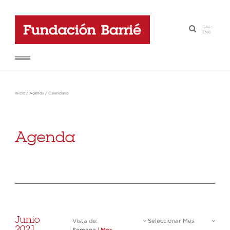
GAL
-
·
ENG
Inicio
/
Agenda
/
Calendario
Agenda
Junio
Vista de:
Seleccionar Mes
2021