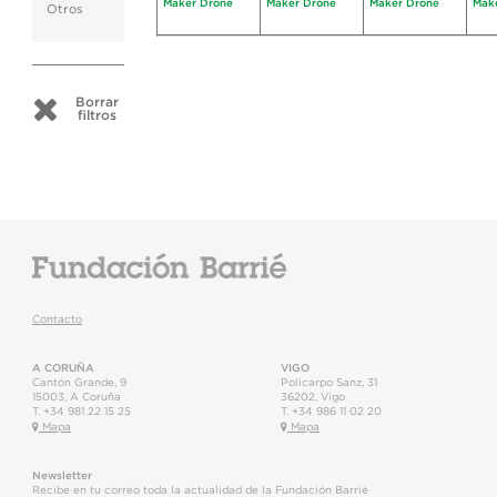
Maker Drone
Maker Drone
Maker Drone
Mak
Otros
Borrar
filtros
Contacto
A CORUÑA
VIGO
Cantón Grande, 9
Policarpo Sanz, 31
15003
,
A Coruña
36202
,
Vigo
T.
+34 981 22 15 25
T.
+34 986 11 02 20
Mapa
Mapa
Newsletter
Recibe en tu correo toda la actualidad de la Fundación Barrié