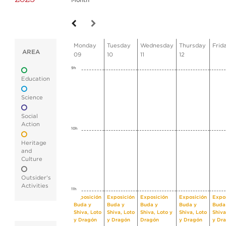
Month
Monday
Tuesday
Wednesday
Thursday
Frid
AREA
09
10
11
12
9h
Education
Science
Social
Action
10h
Heritage
and
Culture
Outsider's
Activities
11h
Exposición
Exposición
Exposición
Exposición
Expo
Buda y
Buda y
Buda y
Buda y
Buda
Shiva, Loto
Shiva, Loto
Shiva, Loto y
Shiva, Loto
Shiva
y Dragón
y Dragón
Dragón
y Dragón
y Dr