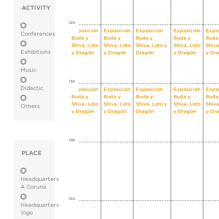
ACTIVITY
12h
Exposición
Exposición
Exposición
Exposición
Expo
Conferences
Buda y
Buda y
Buda y
Buda y
Buda
Shiva, Loto
Shiva, Loto
Shiva, Loto y
Shiva, Loto
Shiva
Exhibitions
y Dragón
y Dragón
Dragón
y Dragón
y Dr
Music
13h
Didactic
Exposición
Exposición
Exposición
Exposición
Expo
Buda y
Buda y
Buda y
Buda y
Buda
Shiva, Loto
Shiva, Loto
Shiva, Loto y
Shiva, Loto
Shiva
Others
y Dragón
y Dragón
Dragón
y Dragón
y Dr
14h
PLACE
Headquarters
A Coruna
15h
Headquarters
Vigo