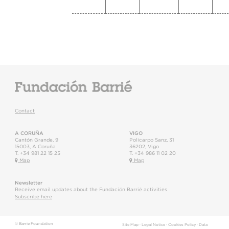
Contact
A CORUÑA
VIGO
Cantón Grande, 9
Policarpo Sanz, 31
15003
,
A Coruña
36202
,
Vigo
T.
+34 981 22 15 25
T.
+34 986 11 02 20
Map
Map
Newsletter
Receive email updates about the Fundación Barrié activities
Subscribe here
© Barrie Foundation
Site Map
·
Legal Notice
·
Cookies Policy
·
Data