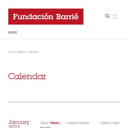
GAL
-
·
ESP
Home
/
Agenda
/
Calendario
Calendar
January
View:
Week
|
Select Month
Select Year
2023