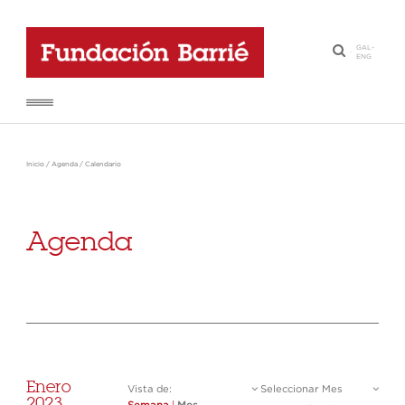
GAL
-
·
ENG
Inicio
/
Agenda
/
Calendario
Agenda
Enero
Vista de:
Seleccionar Mes
2023