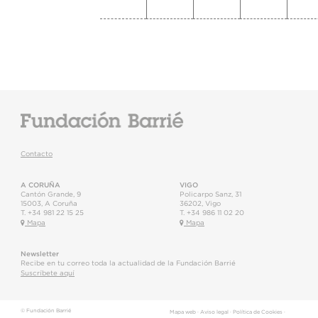
Contacto
A CORUÑA
VIGO
Cantón Grande, 9
Policarpo Sanz, 31
15003
,
A Coruña
36202
,
Vigo
T.
+34 981 22 15 25
T.
+34 986 11 02 20
Mapa
Mapa
Newsletter
Recibe en tu correo toda la actualidad de la Fundación Barrié
Suscríbete aquí
© Fundación Barrié
Mapa web
·
Aviso legal
·
Política de Cookies
·