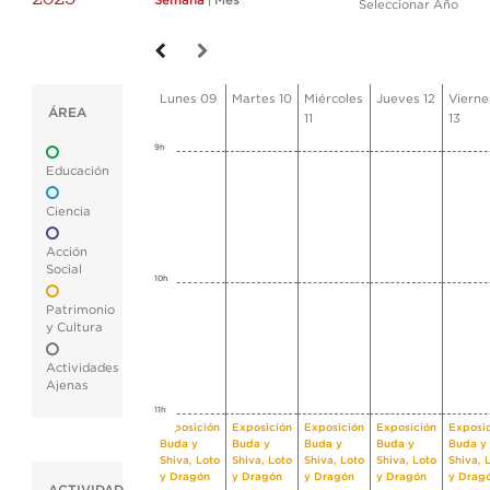
Semana
|
Mes
Seleccionar Año
Lunes 09
Martes 10
Miércoles
Jueves 12
Vierne
ÁREA
11
13
9h
Educación
Ciencia
Acción
Social
10h
Patrimonio
y Cultura
Actividades
Ajenas
11h
Exposición
Exposición
Exposición
Exposición
Exposi
Buda y
Buda y
Buda y
Buda y
Buda y
Shiva, Loto
Shiva, Loto
Shiva, Loto
Shiva, Loto
Shiva, 
y Dragón
y Dragón
y Dragón
y Dragón
y Drag