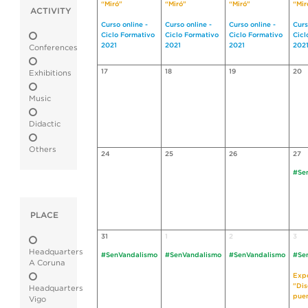
“Miró"
“Miró"
“Miró"
“Mir
ACTIVITY
Curso online -
Curso online -
Curso online -
Curs
Ciclo Formativo
Ciclo Formativo
Ciclo Formativo
Cicl
2021
2021
2021
202
Conferences
17
18
19
20
Exhibitions
Music
Didactic
Others
24
25
26
27
#Se
PLACE
31
1
2
3
Headquarters
#SenVandalismo
#SenVandalismo
#SenVandalismo
#Se
A Coruna
Expo
"Dis
Headquarters
pue
Vigo