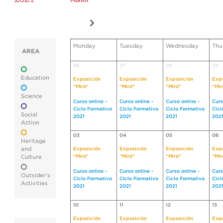
Month
Monday
Tuesday
Wednesday
Thu
AREA
26
27
28
29
Education
Exposición
Exposición
Exposición
Expo
“Miró"
“Miró"
“Miró"
“Mir
Science
Curso online -
Curso online -
Curso online -
Curs
Ciclo Formativo
Ciclo Formativo
Ciclo Formativo
Cicl
Social
2021
2021
2021
202
Action
03
04
05
06
Heritage
and
Exposición
Exposición
Exposición
Expo
“Miró"
“Miró"
“Miró"
“Mir
Culture
Curso online -
Curso online -
Curso online -
Curs
Outsider's
Ciclo Formativo
Ciclo Formativo
Ciclo Formativo
Cicl
Activities
2021
2021
2021
202
10
11
12
13
Exposición
Exposición
Exposición
Expo