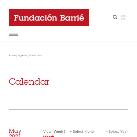
GAL
-
·
ESP
Home
/
Agenda
/
Calendario
Calendar
May
View:
Week
|
Select Month
Select Year
2021