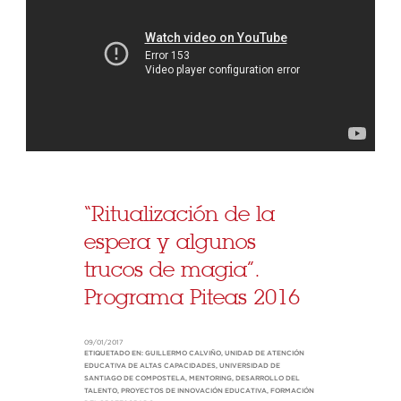
“Ritualización de la
espera y algunos
trucos de magia”.
Programa Piteas 2016
09/01/2017
ETIQUETADO EN:
GUILLERMO CALVIÑO
,
UNIDAD DE ATENCIÓN
EDUCATIVA DE ALTAS CAPACIDADES
,
UNIVERSIDAD DE
SANTIAGO DE COMPOSTELA
,
MENTORING
,
DESARROLLO DEL
TALENTO
,
PROYECTOS DE INNOVACIÓN EDUCATIVA
,
FORMACIÓN