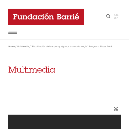
GAL
-
·
ESP
Home
/
Multimedia
/
“Ritualización de la espera y algunos trucos de magia”. Programa Piteas 2016
Multimedia