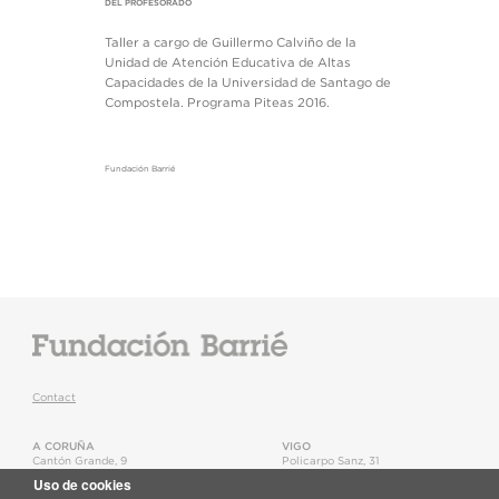
DEL PROFESORADO
Taller a cargo de Guillermo Calviño de la
Unidad de Atención Educativa de Altas
Capacidades de la Universidad de Santago de
Compostela. Programa Piteas 2016.
Fundación Barrié
Contact
A CORUÑA
VIGO
Cantón Grande, 9
Policarpo Sanz, 31
15003
,
A Coruña
36202
,
Vigo
Uso de cookies
T.
+34 981 22 15 25
T.
+34 986 11 02 20