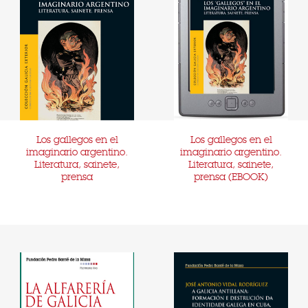
Los gallegos en el
Los gallegos en el
imaginario argentino.
imaginario argentino.
Literatura, sainete,
Literatura, sainete,
prensa
prensa (EBOOK)