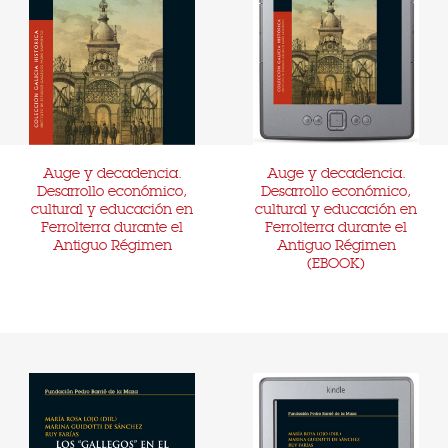
Auge y decadencia.
Auge y decadencia.
Desarrollo económico,
Desarrollo económico,
cultural y educación en
cultural y educación en
Ferrolterra durante el
Ferrolterra durante el
Antiguo Régimen
Antiguo Régimen
(EBOOK)