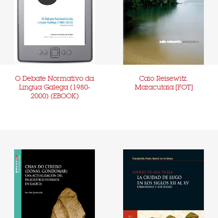
O Debate Normativo da
Caio Reisewitz.
Lingua Galega (1980-
Maracutaia [FOT]
2000) (EBOOK)