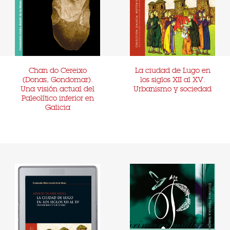
Chan do Cereixo
La ciudad de Lugo en
(Donas, Gondomar).
los siglos XII al XV.
Una visión actual del
Urbanismo y sociedad
Paleolítico inferior en
Galicia