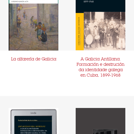
La alfarería de Galicia
A Galicia Antillana.
Formación e destrución
da identidade galega
en Cuba, 1899-1968