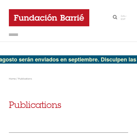
GAL
-
·
ESP
sto serán enviados en septiembre. Disculpen las mo
Home
/
Publications
Publications