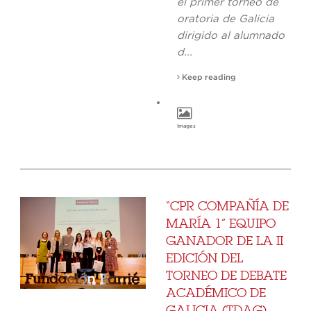
el primer torneo de
oratoria de Galicia
dirigido al alumnado
d...
Keep reading
Images
“CPR COMPAÑÍA DE
MARÍA 1” EQUIPO
GANADOR DE LA II
EDICIÓN DEL
TORNEO DE DEBATE
ACADÉMICO DE
GALICIA (TDAG)