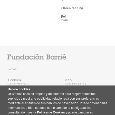
Keep reading
Images
Contact
A CORUÑA
VIGO
Cantón Grande, 9
Policarpo Sanz, 31
15003
,
A Coruña
36202
,
Vigo
Uso de cookies
T.
+34 981 22 15 25
T.
+34 986 11 02 20
Utilizamos cookies propias y de terceros para mejorar nuestros
Map
Map
servicios y mostrarle publicidad relacionada con sus preferencias
mediante el análisis de sus hábitos de navegación. Puede obtener más
Newsletter
información, o bien conocer cómo cambiar la configuración,
Receive email updates about the Fundación Barrié activities
consultando nuestra
Política de Cookies
y puede cambiar su
Subscribe here