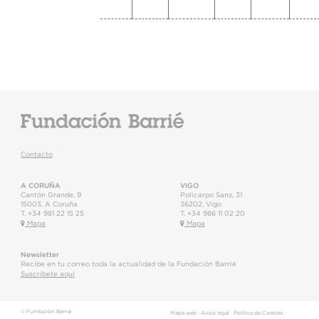
Contacto
A CORUÑA
VIGO
Cantón Grande, 9
Policarpo Sanz, 31
15003
,
A Coruña
36202
,
Vigo
T.
+34 981 22 15 25
T.
+34 986 11 02 20
Mapa
Mapa
Newsletter
Recibe en tu correo toda la actualidad de la Fundación Barrié
Suscríbete aquí
© Fundación Barrié
Mapa web
·
Aviso legal
·
Política de Cookies
·