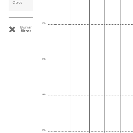
Otros
16h
Borrar
filtros
17h
18h
19h