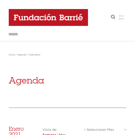
GAL
-
·
ENG
Inicio
/
Agenda
/
Calendario
Agenda
Enero
Vista de:
Seleccionar Mes
2021