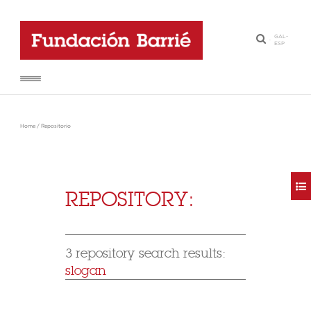
GAL
-
·
ESP
Home
/
Repositorio
REPOSITORY:
3 repository search results:
slogan