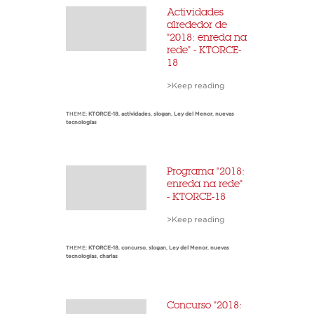
Actividades
alrededor de
"2018: enreda na
rede" - KTORCE-
18
>Keep reading
THEME:
KTORCE-18
,
actividades
,
slogan
,
Ley del Menor
,
nuevas
tecnologías
Programa "2018:
enreda na rede"
- KTORCE-18
>Keep reading
THEME:
KTORCE-18
,
concurso
,
slogan
,
Ley del Menor
,
nuevas
tecnologías
,
charlas
Concurso "2018: