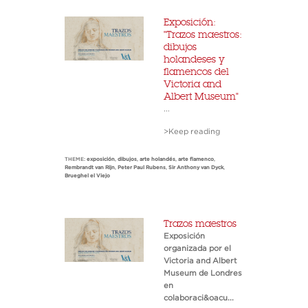
Exposición:
"Trazos maestros:
dibujos
holandeses y
flamencos del
Victoria and
Albert Museum"
...
>Keep reading
THEME:
exposición
,
dibujos
,
arte holandés
,
arte flamenco
,
Rembrandt van Rijn
,
Peter Paul Rubens
,
Sir Anthony van Dyck
,
Brueghel el Viejo
Trazos maestros
Exposición
organizada por el
Victoria and Albert
Museum de Londres
en
colaboraci&oacu...