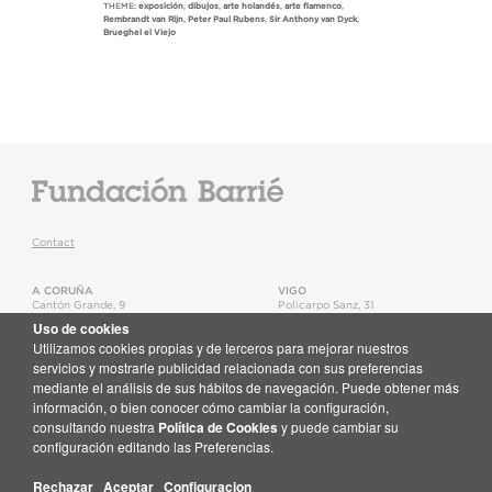
THEME:
exposición
,
dibujos
,
arte holandés
,
arte flamenco
,
Rembrandt van Rijn
,
Peter Paul Rubens
,
Sir Anthony van Dyck
,
Brueghel el Viejo
Contact
A CORUÑA
VIGO
Cantón Grande, 9
Policarpo Sanz, 31
15003
,
A Coruña
36202
,
Vigo
Uso de cookies
T.
+34 981 22 15 25
T.
+34 986 11 02 20
Utilizamos cookies propias y de terceros para mejorar nuestros
Map
Map
servicios y mostrarle publicidad relacionada con sus preferencias
mediante el análisis de sus hábitos de navegación. Puede obtener más
Newsletter
información, o bien conocer cómo cambiar la configuración,
Receive email updates about the Fundación Barrié activities
consultando nuestra
Política de Cookies
y puede cambiar su
Subscribe here
configuración editando las Preferencias.
Rechazar
Aceptar
Configuracion
© Barrie Foundation
Site Map
·
Legal Notice
·
Cookies Policy
·
Data