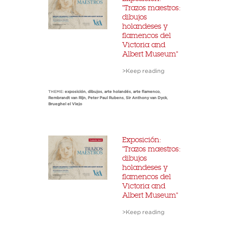
"Trazos maestros:
dibujos
holandeses y
flamencos del
Victoria and
Albert Museum"
>Keep reading
THEME:
exposición
,
dibujos
,
arte holandés
,
arte flamenco
,
Rembrandt van Rijn
,
Peter Paul Rubens
,
Sir Anthony van Dyck
,
Brueghel el Viejo
Exposición:
"Trazos maestros:
dibujos
holandeses y
flamencos del
Victoria and
Albert Museum"
>Keep reading