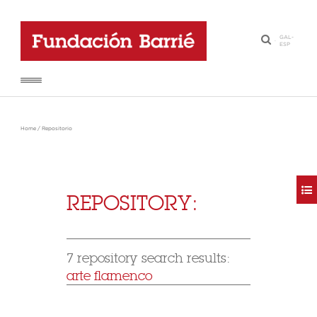
GAL
-
·
ESP
Home
/
Repositorio
REPOSITORY:
7 repository search results:
arte flamenco