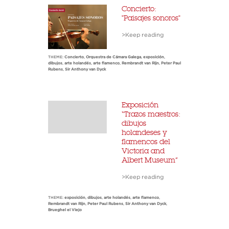
Concierto:
"Paisajes sonoros"
>Keep reading
THEME:
Concierto
,
Orquestra de Cámara Galega
,
exposición
,
dibujos
,
arte holandés
,
arte flamenco
,
Rembrandt van Rijn
,
Peter Paul
Rubens
,
Sir Anthony van Dyck
Exposición
“Trazos maestros:
dibujos
holandeses y
flamencos del
Victoria and
Albert Museum”
>Keep reading
THEME:
exposición
,
dibujos
,
arte holandés
,
arte flamenco
,
Rembrandt van Rijn
,
Peter Paul Rubens
,
Sir Anthony van Dyck
,
Brueghel el Viejo