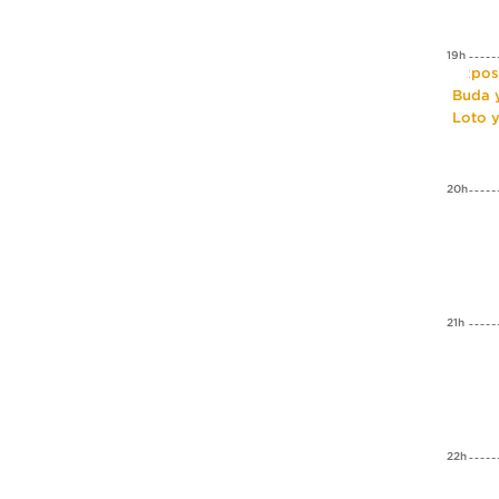
19h
Expos
Buda y
Loto 
20h
21h
22h