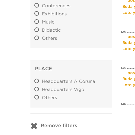
Expos
Conferences
Buda y
Loto 
Exhibitions
Music
Didactic
12h
Expos
Others
Buda y
Loto 
PLACE
13h
Expos
Buda y
Headquarters A Coruna
Loto 
Headquarters Vigo
Others
14h
Remove filters