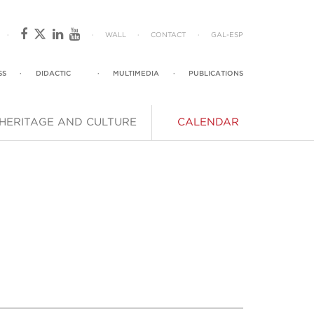
·
·
WALL
·
CONTACT
·
GAL
-
ESP
SS
·
DIDACTIC
·
MULTIMEDIA
·
PUBLICATIONS
HERITAGE AND CULTURE
CALENDAR